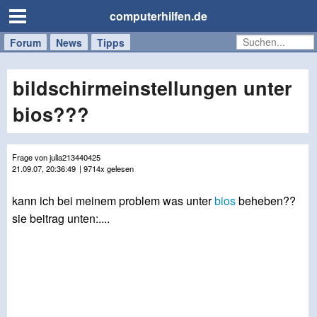
computerhilfen.de
Forum
Handy
Windows
Mac
News
Tipps
/
Tablet
bildschirmeinstellungen unter
bios???
Frage von julia213440425
21.09.07, 20:36:49
| 9714x gelesen
kann ich bei meinem problem was unter
bios
beheben??
sie beitrag unten:....