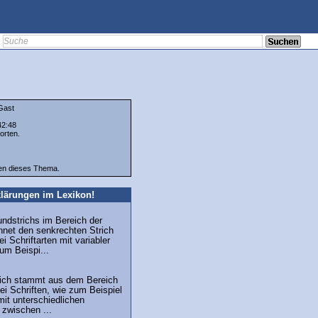
ast
42:48
orten.
ten dieses Thema.
lärungen im Lexikon!
undstrichs im Bereich der
hnet den senkrechten Strich
i Schriftarten mit variabler
zum Beispi...
trich stammt aus dem Bereich
ei Schriften, wie zum Beispiel
mit unterschiedlichen
 zwischen ...