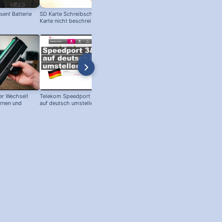
en! Batterie
SD Karte Schreibschutz austricksen:
Karte nicht beschreibbar?
r Wechsel!
Telekom Speedport Router: Sprache
PC an Notebook Bildschirm
ernen und
auf deutsch umstellen!
anschließen - so geht's!