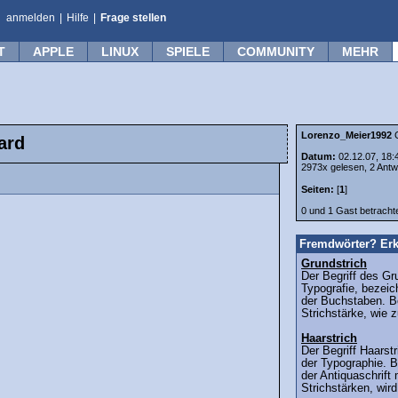
anmelden
|
Hilfe
|
Frage stellen
T
APPLE
LINUX
SPIELE
COMMUNITY
MEHR
Lorenzo_Meier1992
G
ard
Datum:
02.12.07, 18:
2973x gelesen, 2 Antw
Seiten:
[
1
]
0 und 1 Gast betrach
Fremdwörter? Erk
Grundstrich
Der Begriff des Gr
Typografie, bezeic
der Buchstaben. Be
Strichstärke, wie 
Haarstrich
Der Begriff Haars
der Typographie. B
der Antiquaschrift 
Strichstärken, wird