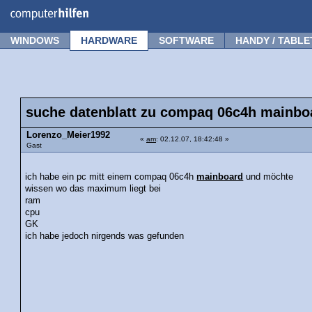
Forum
Tipps
News
Frage stellen
WINDOWS
HARDWARE
SOFTWARE
HANDY / TABLE
suche datenblatt zu compaq 06c4h mainbo
Lorenzo_Meier1992
«
am
: 02.12.07, 18:42:48 »
Gast
ich habe ein pc mitt einem compaq 06c4h
mainboard
und möchte
wissen wo das maximum liegt bei
ram
cpu
GK
ich habe jedoch nirgends was gefunden