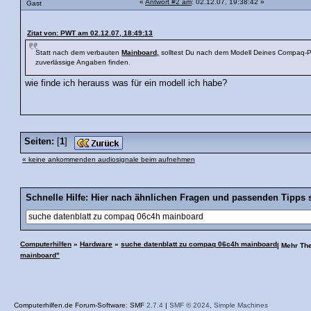
«
Antwort #2 am
: 02.12.07, 19:38:42 »
Gast
Zitat von: PWT am 02.12.07, 18:49:13
Statt nach dem verbauten
Mainboard,
solltest Du nach dem Modell Deines Compaq-P
zuverlässige Angaben finden.
wie finde ich herauss was für ein modell ich habe?
Seiten:
[
1
]
« keine ankommenden audiosignale beim aufnehmen
Schnelle Hilfe: Hier nach ähnlichen Fragen und passenden Tipps 
Computerhilfen
»
Hardware
»
suche datenblatt zu compaq 06c4h mainboard
| Mehr T
mainboard"
Computerhilfen.de Forum-Software: SMF
2.7.4
|
SMF © 2024
,
Simple Machines