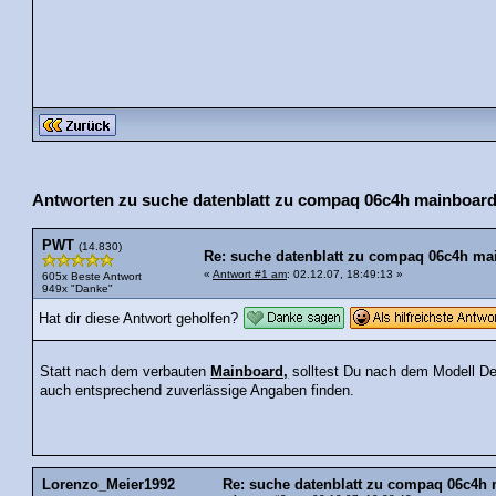
Antworten zu suche datenblatt zu compaq 06c4h mainboard
PWT
(14.830)
Re: suche datenblatt zu compaq 06c4h ma
«
Antwort #1 am
: 02.12.07, 18:49:13 »
605x Beste Antwort
949x "Danke"
Hat dir diese Antwort geholfen?
Statt nach dem verbauten
Mainboard,
solltest Du nach dem Modell D
auch entsprechend zuverlässige Angaben finden.
Lorenzo_Meier1992
Re: suche datenblatt zu compaq 06c4h