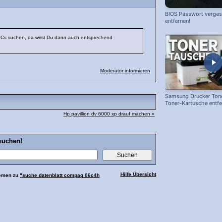
BIOS Passwort vergess
entfernen!
Cs suchen, da wirst Du dann auch entsprechend
Moderator informieren
Samsung Drucker Tone
Toner-Kartusche entf
ersetzen!
Hp pavillion dv 6000 xp drauf machen »
suchen!
Hilfe Übersicht
hemen zu
"suche datenblatt compaq 06c4h