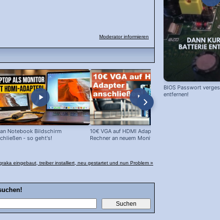
Moderator informieren
BIOS Passwort vergess
entfernen!
an Notebook Bildschirm
10€ VGA auf HDMI Adapter: Alte
10 EUR Cinc
chließen - so geht's!
Rechner an neuem Monitor!
im Test
ka eingebaut, treiber installiert, neu gestartet und nun Problem »
suchen!