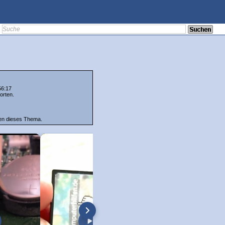
56:17
orten.
ten dieses Thema.