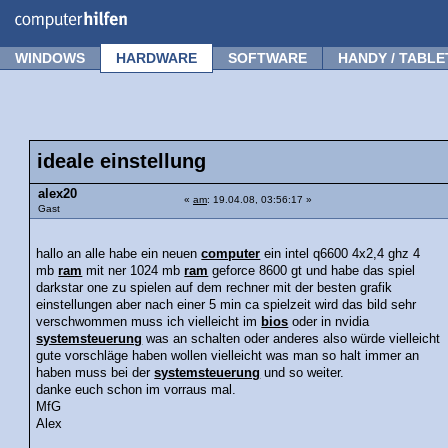
Forum
Tipps
News
Frage stellen
WINDOWS
HARDWARE
SOFTWARE
HANDY / TABLE
ideale einstellung
alex20
«
am
: 19.04.08, 03:56:17 »
Gast
hallo an alle habe ein neuen
computer
ein intel q6600 4x2,4 ghz 4
mb
ram
mit ner 1024 mb
ram
geforce 8600 gt und habe das spiel
darkstar one zu spielen auf dem rechner mit der besten grafik
einstellungen aber nach einer 5 min ca spielzeit wird das bild sehr
verschwommen muss ich vielleicht im
bios
oder in nvidia
systemsteuerung
was an schalten oder anderes also würde vielleicht
gute vorschläge haben wollen vielleicht was man so halt immer an
haben muss bei der
systemsteuerung
und so weiter.
danke euch schon im vorraus mal.
MfG
Alex