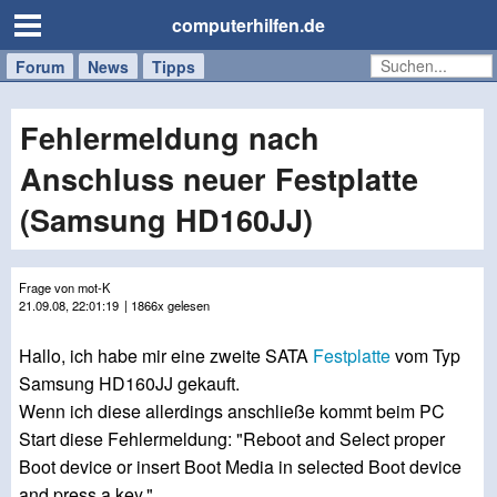
computerhilfen.de
Forum
Handy
Windows
Mac
News
Tipps
/
Tablet
Fehlermeldung nach
Anschluss neuer Festplatte
(Samsung HD160JJ)
Frage von mot-K
21.09.08, 22:01:19
| 1866x gelesen
Hallo, ich habe mir eine zweite SATA
Festplatte
vom Typ
Samsung HD160JJ gekauft.
Wenn ich diese allerdings anschließe kommt beim PC
Start diese Fehlermeldung: "Reboot and Select proper
Boot device or insert Boot Media in selected Boot device
and press a key."