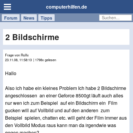
computerhilfen.de
Forum
Handy
Windows
Mac
News
Tipps
/
Tablet
2 Bildschirme
Frage von RoXx
23.11.08, 11:58:13
| 1798x gelesen
Hallo
Also ich habe ein kleines Problem Ich habe 2 Bildschirme
angeschlossen an einer Geforce 8500gt läuft auch alles
nur wen ich zum Beispiel auf ein Bildschirm ein Film
gucken will auf Vollbild und auf den anderen zum
Beispiel spielen, chatten etc. will geht der Film immer aus
den Vollbild Modus raus kann man da irgendwie was
gegen machen?