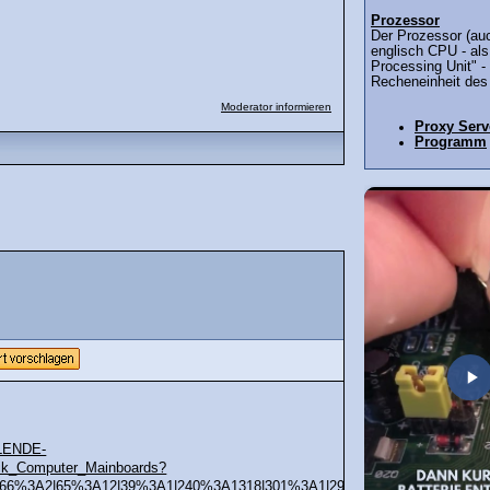
Prozessor
Der Prozessor (au
englisch CPU - als
Processing Unit" - 
Recheneinheit des 
Moderator informieren
Proxy Serv
Programm
BLENDE-
k_Computer_Mainboards?
|66%3A2|65%3A12|39%3A1|240%3A1318|301%3A1|293%3A1|294%3A50