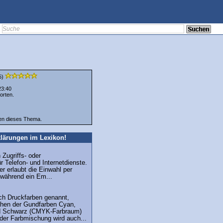
5)
23:40
orten.
ten dieses Thema.
lärungen im Lexikon!
n Zugriffs- oder
r Telefon- und Internetdienste.
r erlaubt die Einwahl per
während ein Em...
ch Druckfarben genannt,
hen der Gundfarben Cyan,
d Schwarz (CMYK-Farbraum)
 der Farbmischung wird auch...