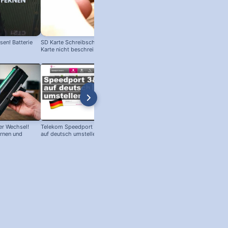
en! Batterie
SD Karte Schreibschutz austricksen:
Karte nicht beschreibbar?
r Wechsel!
Telekom Speedport Router: Sprache
PC an Notebook Bildschirm
ernen und
auf deutsch umstellen!
anschließen - so geht's!