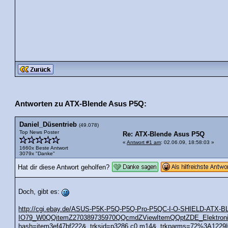
Antworten zu ATX-Blende Asus P5Q:
Daniel_Düsentrieb
(49.078)
Top News Poster
Re: ATX-Blende Asus P5Q
«
Antwort #1 am
: 02.06.09, 18:58:03 »
1660x Beste Antwort
3079x "Danke"
Hat dir diese Antwort geholfen?
Doch, gibt es:
http://cgi.ebay.de/ASUS-P5K-P5Q-P5Q-Pro-P5QC-I-O-SHIELD-ATX-
IO79_W0QQitemZ270389735970QQcmdZViewItemQQptZDE_Elektroni
hash=item3ef47bf222&_trksid=p3286.c0.m14&_trkparms=72%3A1229