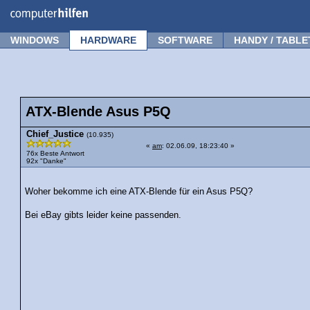
Forum
Tipps
News
Frage stellen
WINDOWS
HARDWARE
SOFTWARE
HANDY / TABLE
ATX-Blende Asus P5Q
Chief_Justice
(10.935)
«
am
: 02.06.09, 18:23:40 »
76x Beste Antwort
92x "Danke"
Woher bekomme ich eine ATX-Blende für ein Asus P5Q?
Bei eBay gibts leider keine passenden.