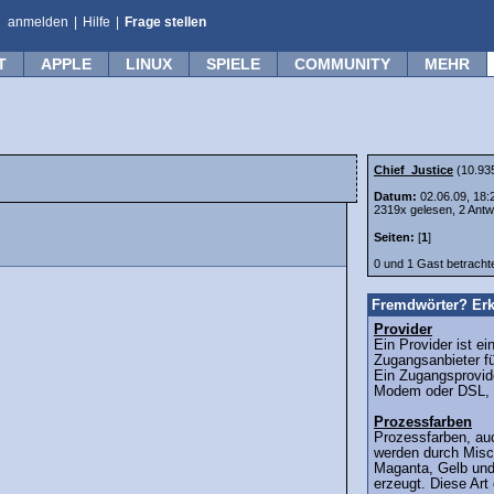
anmelden
|
Hilfe
|
Frage stellen
T
APPLE
LINUX
SPIELE
COMMUNITY
MEHR
Chief_Justice
(10.93
Datum:
02.06.09, 18:
2319x gelesen, 2 Antw
Seiten:
[
1
]
0 und 1 Gast betrach
Fremdwörter? Erk
Provider
Ein Provider ist ei
Zugangsanbieter fü
Ein Zugangsprovide
Modem oder DSL, 
Prozessfarben
Prozessfarben, au
werden durch Misc
Maganta, Gelb un
erzeugt. Diese Art