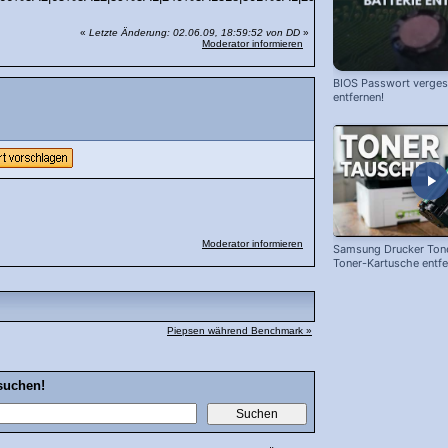
«
Letzte Änderung: 02.06.09, 18:59:52 von DD
»
Moderator informieren
BIOS Passwort vergess
entfernen!
Moderator informieren
Samsung Drucker Tone
Toner-Kartusche entf
ersetzen!
Piepsen während Benchmark »
suchen!