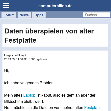
computerhilfen.de
Forum
Handy
Windows
Mac
News
Tipps
/
Tablet
Daten überspielen von alter
Festplatte
Frage von Stumpi
20.09.09, 11:00:32
| 1888x gelesen
Hi,
ich habe volgendes Problem:
Mein altes
Laptop
ist kaput, also es geht an aber der
Bildschirm bleibt weiß.
Nun möchte ich die Dateien von meiner alten
Festplatte