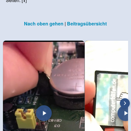
Seiten: [
1
]
Nach oben gehen
|
Beitragsübersicht