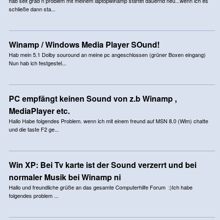
hab seit grad n problem mit meinem laptopwinamp startet dauernd neu...wenn ich es
schließe dann sta...
Winamp / Windows Media Player SOund!
Hab mein 5.1 Dolby souround an meine pc angeschlossen (grüner Boxen eingang)
Nun hab ich festgestel...
PC empfängt keinen Sound von z.b Winamp ,
MediaPlayer etc.
Hallo Habe folgendes Problem. wenn ich mit einem freund auf MSN 8.0 (Wlm) chatte
und die taste F2 ge...
Win XP: Bei Tv karte ist der Sound verzerrt und bei
normaler Musik bei Winamp ni
Hallo und freundliche grüße an das gesamte Computerhilfe Forum :)Ich habe
folgendes problem ...