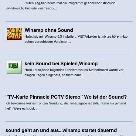
Guten Tag,hab heute mal ein Programm geschrieben:#include
<windows.h>#include <iostream>...
Winamp ohne Sound
Hallo,hab mir Winamp 5.5 installiert.(VISTA)Leider ist nix zu hören.Hab
schon verschieden Versionen...
kein Sound bei Spielen,Winamp
Hallo Leute,habe folgendes Problem:Neues Motherboard wurde vor
einigen Tagen eingebaut, seitdem habe...
"TV-Karte Pinnacle PCTV Stereo" Wo ist der Sound?
Ich bekomme keinen Ton zur Sendung, die Tonáusgabe ist aktiv! Kann mir jemand
helfn Were echt gut, ...
sound geht an und aus...winamp startet dauernd