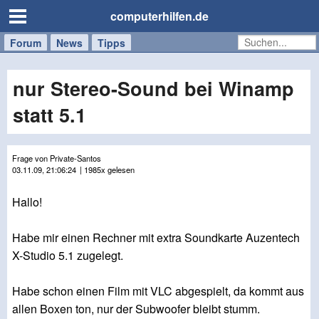
computerhilfen.de
Forum
Handy
Windows
Mac
News
Tipps
/
Tablet
nur Stereo-Sound bei Winamp
statt 5.1
Frage von Private-Santos
03.11.09, 21:06:24
| 1985x gelesen
Hallo!
Habe mir einen Rechner mit extra Soundkarte Auzentech
X-Studio 5.1 zugelegt.
Habe schon einen Film mit VLC abgespielt, da kommt aus
allen Boxen ton, nur der Subwoofer bleibt stumm.