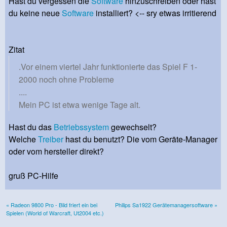
Hast du vergessen die
Software
hinzuschreiben oder hast
du keine neue
Software
installiert? <-- sry etwas irritierend
Zitat
.Vor einem viertel Jahr funktionierte das Spiel F 1-
2000 noch ohne Probleme
....
Mein PC ist etwa wenige Tage alt.
Hast du das
Betriebssystem
gewechselt?
Welche
Treiber
hast du benutzt? Die vom Geräte-Manager
oder vom hersteller direkt?
gruß PC-Hilfe
« Radeon 9800 Pro - Bild friert ein bei
Philips Sa1922 Gerätemanagersoftware »
Spielen (World of Warcraft, Ut2004 etc.)