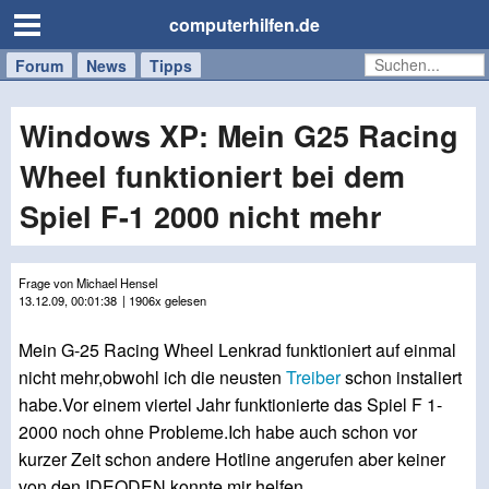
computerhilfen.de
Forum
Handy
Windows
Mac
News
Tipps
/
Tablet
Windows XP: Mein G25 Racing
Wheel funktioniert bei dem
Spiel F-1 2000 nicht mehr
Frage von Michael Hensel
13.12.09, 00:01:38
| 1906x gelesen
Mein G-25 Racing Wheel Lenkrad funktioniert auf einmal
nicht mehr,obwohl ich die neusten
Treiber
schon instaliert
habe.Vor einem viertel Jahr funktionierte das Spiel F 1-
2000 noch ohne Probleme.Ich habe auch schon vor
kurzer Zeit schon andere Hotline angerufen aber keiner
von den IDEODEN konnte mir helfen.