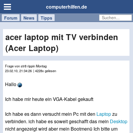
computerhilfen.de
Forum
Handy
Windows
Mac
News
Tipps
/
Tablet
acer laptop mit TV verbinden
(Acer Laptop)
Frage von str8 rippin Montag
23.02.10, 21:34:26
| 4228x gelesen
Hallo
Ich habe mir heute ein VGA-Kabel gekauft
Ich habe es dann versucht mein Pc mit den
Laptop
zu
verbinden. ich habe es soweit geschafft das mein
Desktop
nicht angezeigt wird aber mein Bootmenü Ich bitte um