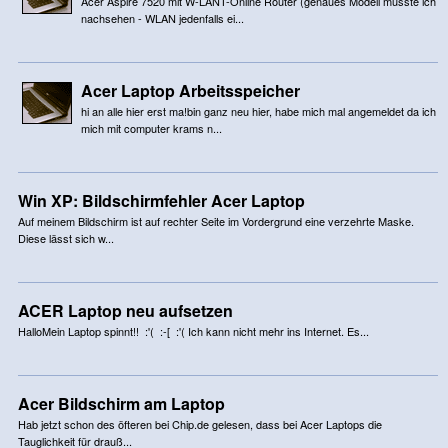
Acer Aspire 7520 mit W-LANT-Online Router (genaues Modell müsste ich
nachsehen - WLAN jedenfalls ei...
Acer Laptop Arbeitsspeicher
hi an alle hier erst ma!bin ganz neu hier, habe mich mal angemeldet da ich
mich mit computer krams n...
Win XP: Bildschirmfehler Acer Laptop
Auf meinem Bildschirm ist auf rechter Seite im Vordergrund eine verzehrte Maske.
Diese lässt sich w...
ACER Laptop neu aufsetzen
HalloMein Laptop spinnt!! :'( :-[ :'( Ich kann nicht mehr ins Internet. Es...
Acer Bildschirm am Laptop
Hab jetzt schon des öfteren bei Chip.de gelesen, dass bei Acer Laptops die
Tauglichkeit für drauß...