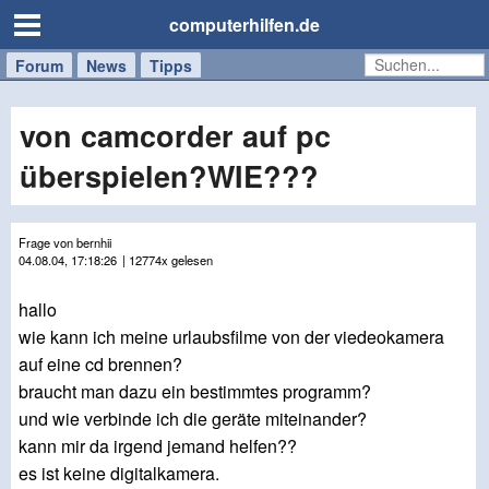
computerhilfen.de
Forum
Handy
Windows
Mac
News
Tipps
/
Tablet
von camcorder auf pc
überspielen?WIE???
Frage von bernhii
04.08.04, 17:18:26
| 12774x gelesen
hallo
wie kann ich meine urlaubsfilme von der viedeokamera
auf eine cd brennen?
braucht man dazu ein bestimmtes programm?
und wie verbinde ich die geräte miteinander?
kann mir da irgend jemand helfen??
es ist keine digitalkamera.