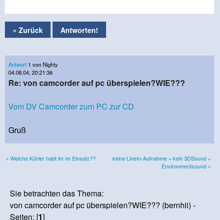
« Zurück
Antworten!
Antwort
1 von Nighty
04.08.04, 20:21:36
Re: von camcorder auf pc überspielen?WIE???
Vom DV Camcorder zum PC zur CD
Gruß
« Welche Kühler habt ihr im Einsatz??
keine LineIn-Aufnahme + kein 3DSound +
Environmentsound »
Sie betrachten das Thema:
von camcorder auf pc überspielen?WIE??? (bernhii) -
Seiten: [
1
]