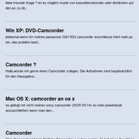
liebe freunde !frage ? ist es möglich musik von kassettenrekorder oder ähnlichem auf
den pc zu üb...
Win XP: DVD-Camcorder
jedesmal wenn ich meinen panasonic GS11EG camcorder anschliesse friert mein pc
ein. das problem best...
Camcorder ?
Hallo,würde mir gerne einen Camcorder zulegen. Die Aufnahmen sind hauptsächlich
für den Hausgebra...
Mac OS X: camcorder an os x
es gelingt mir nicht meinen sony camcorder (DCR-HC14) an mein powerbook
anzuschließen! wenn man den...
Camcorder
Mein Camcorder ist kein Digitaler Camcorder, sondern analog. Er hat einen Anschluss