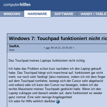
Forum
Tipps
News
Frage stellen
WINDOWS
HARDWARE
SOFTWARE
HANDY / TABLE
Windows 7: Touchpad funktioniert nicht ric
SteffiA.
«
am
: 06.10.11, 21:51:42 »
Gast
Das Touchpad meines Laptops funktioniert nicht richtig.
Ich habe das Problem schon kurz nachdem ich den Laptop gekauft
habe. Das Touchpad hängt sich manchmal auf, funktioniert gar nicht
mehr, nur noch sehr 'bedingt' (also meistens, indem ich mit dem finger
auf dem Touchpad rumfahre, bewegt sich der Cursor sehr abgehackt
und selten) oder ich kann den Cursor nur bewegen, indem ich die
rechte Maustaste meines Touchpads gedrückt halte. Wenn ich den
Lapotp zuklappe und danach wieder auf, dann funktioniert es wieder
ganz normal. Eine sehr nervige Angelegenheit.
Ich wäre für Hilfe wirklich dankbar