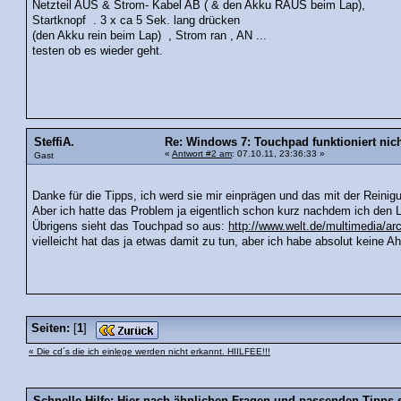
Netzteil AUS & Strom- Kabel AB ( & den Akku RAUS beim Lap),
Startknopf . 3 x ca 5 Sek. lang drücken
(den Akku rein beim Lap) , Strom ran , AN ...
testen ob es wieder geht.
SteffiA.
Re: Windows 7: Touchpad funktioniert nich
«
Antwort #2 am
: 07.10.11, 23:36:33 »
Gast
Danke für die Tipps, ich werd sie mir einprägen und das mit der Rei
Aber ich hatte das Problem ja eigentlich schon kurz nachdem ich den 
Übrigens sieht das Touchpad so aus:
http://www.welt.de/multimedia/
vielleicht hat das ja etwas damit zu tun, aber ich habe absolut keine
Seiten:
[
1
]
« Die cd´s die ich einlege werden nicht erkannt. HIILFEE!!!
Schnelle Hilfe: Hier nach ähnlichen Fragen und passenden Tipps 