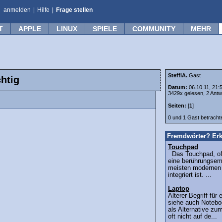
anmelden
|
Hilfe
|
Frage stellen
T
APPLE
LINUX
SPIELE
COMMUNITY
MEHR
SteffiA.
Gast
htig
Datum:
06.10.11, 21:
3429x gelesen, 2 Antw
Seiten:
[
1
]
0 und 1 Gast betrach
Fremdwörter? Erk
Touchpad
Das Touchpad, oft
eine berührungsemp
meisten modernen
integriert ist. ...
Laptop
Älterer Begriff fü
siehe auch Notebo
als Alternative zu
oft nicht auf de...