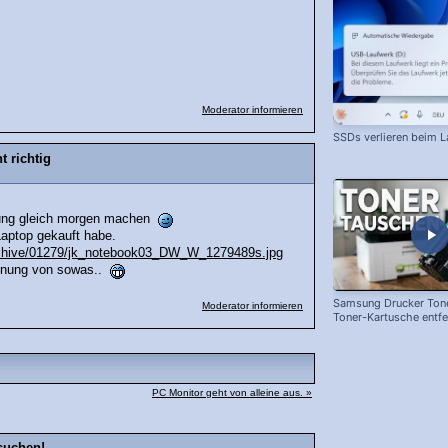
Moderator informieren
SSDs verlieren beim L
t richtig
nigung gleich morgen machen
Laptop gekauft habe.
archive/01279/jk_notebook03_DW_W_1279489s.jpg
 Ahnung von sowas..
Samsung Drucker Tone
Moderator informieren
Toner-Kartusche entf
ersetzen!
PC Monitor geht von alleine aus. »
suchen!