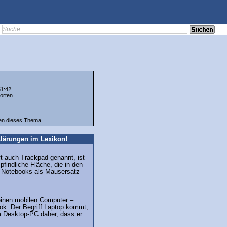
51:42
orten.
ten dieses Thema.
lärungen im Lexikon!
 auch Trackpad genannt, ist
findliche Fläche, die in den
 Notebooks als Mausersatz
r einen mobilen Computer –
ok. Der Begriff Laptop kommt,
m Desktop-PC daher, dass er