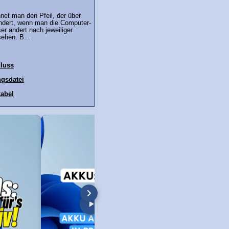
net man den Pfeil, der über
ndert, wenn man die Computer-
r ändert nach jeweiliger
ehen. B...
luss
gsdatei
abel