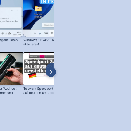
agern Daten!
Windows 11: Akku-Anzeige in Prozent
IP-Adresse & Router-Adresse in
aktivieren!
Windows finden
r Wechsel!
Telekom Speedport Router: Sprache
PC an Notebook Bildschirm
ernen und
auf deutsch umstellen!
anschließen - so geht's!