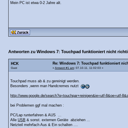
Mein PC ist etwa 0-2 Jahre alt.
Antworten zu Windows 7: Touchpad funktioniert nicht richti
Re: Windows 7: Touchpad funktioniert nich
HCK
Gast
«
Antwort #1 am
: 07.10.11, 11:02:03 »
Touchpad muss ab & zu gereinigt werden.
Besonders ,wenn man Handcremes nutzt
http://www.google.de/search?q=touchpar+reinigen&ie=utf-8&oe=utf-8&aq=
bei Problemen ggf mal machen :
PC/Lap runterfahren & AUS ...
Alle
USB
& sonst. externen Geräte abziehen ...
Netzteil mehrfach Aus & Ein schalten ....