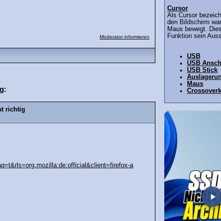
Cursor
Als Cursor bezeich
den Bildschirm wa
Maus bewegt. Diese
Funktion sein Auss
Moderator informieren
USB
USB Ansch
USB Stick
Auslagerun
Maus
g:
Crossoverk
t richtig
t&rls=org.mozilla:de:official&client=firefox-a