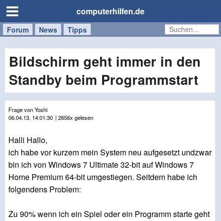
computerhilfen.de
Forum
Handy
Windows
Mac
News
Tipps
/
Tablet
Bildschirm geht immer in den
Standby beim Programmstart
Frage von Yoshi
06.04.13, 14:01:30
| 2656x gelesen
Halli Hallo,
ich habe vor kurzem mein System neu aufgesetzt undzwar
bin ich von Windows 7 Ultimate 32-bit auf Windows 7
Home Premium 64-bit umgestiegen. Seitdem habe ich
folgendens Problem:
Zu 90% wenn ich ein Spiel oder ein Programm starte geht