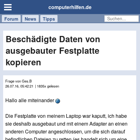
computerhilfen.de
Forum
Handy
Windows
Mac
News
Tipps
/
Tablet
Beschädigte Daten von
ausgebauter Festplatte
kopieren
Frage von Ges.B
26.07.16, 05:42:21
| 1835x gelesen
Hallo alle miteinander
Die Festplatte von meinem Laptop war kaputt, ich habe
sie deshalb ausgebaut und mit einem Adapter an einen
anderen Computer angeschlossen, um die sich darauf
befindlichen Dateien zu retten (es handelt sich um eine