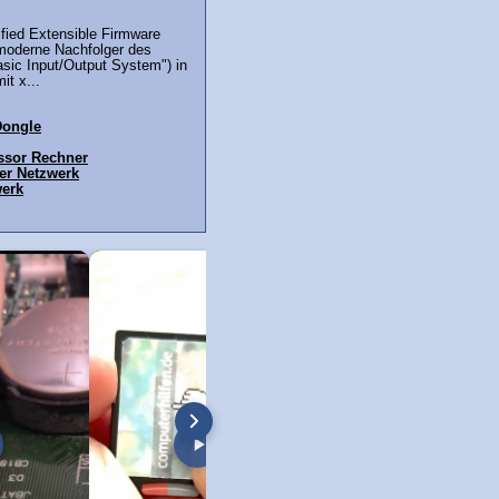
ified Extensible Firmware
r moderne Nachfolger des
sic Input/Output System") in
t x...
Dongle
ssor Rechner
ver Netzwerk
werk