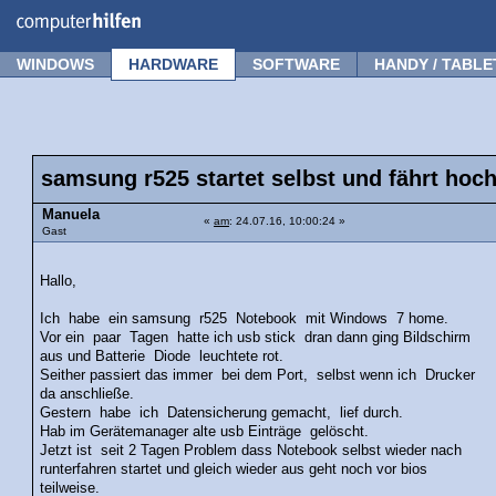
Forum
Tipps
News
Frage stellen
WINDOWS
HARDWARE
SOFTWARE
HANDY / TABLE
samsung r525 startet selbst und fährt hoch
Manuela
«
am
: 24.07.16, 10:00:24 »
Gast
Hallo,
Ich habe ein samsung r525 Notebook mit Windows 7 home.
Vor ein paar Tagen hatte ich usb stick dran dann ging Bildschirm
aus und Batterie Diode leuchtete rot.
Seither passiert das immer bei dem Port, selbst wenn ich Drucker
da anschließe.
Gestern habe ich Datensicherung gemacht, lief durch.
Hab im Gerätemanager alte usb Einträge gelöscht.
Jetzt ist seit 2 Tagen Problem dass Notebook selbst wieder nach
runterfahren startet und gleich wieder aus geht noch vor bios
teilweise.