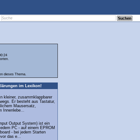
00:24
orten.
ten dieses Thema.
lärungen im Lexikon!
in kleiner, zusammklappbarer
wegs. Er besteht aus Tastatur,
lichem Mausersatz,
 Innenlebe...
nput Output System) ist ein
 jedem PC - auf einem EPROM
board - bei jedem Starten
vor das e...