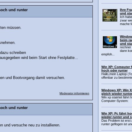
hoch und runter
Ihre Fr
und sta
Ich habe
zwar wen
mache fä
esten müssen.
Windows
beim ra
usnehmen.
und sta
rechner 
dann kom
r dazu schreiben
empfoh...
 ausgegeben wird beim Start ohne Festplatte...
Win XP: Computer fä
hoch oder runter
Hallo,mein Laptop (Tos
gen und Bootvorgang damit versuchen.
offenbar zu bestimmte
Windows XP: Win XP
Moderator informieren
gleich wieder runte
Win xp statrtet fährt
Computer-System: Me
hoch und runter
Win XP: Pc fährt h
wieder runter und st
Das Problem ist erst 
runter geflogen ist un
 und versuche neu zu installieren.