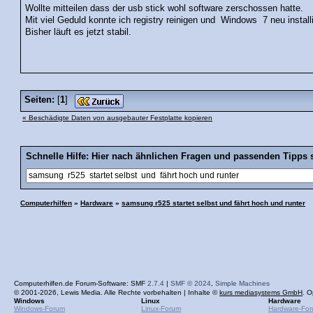
Wollte mitteilen dass der usb stick wohl software zerschossen hatte.
Mit viel Geduld konnte ich registry reinigen und Windows 7 neu install
Bisher läuft es jetzt stabil.
Seiten:
[
1
]
« Beschädigte Daten von ausgebauter Festplatte kopieren
Schnelle Hilfe: Hier nach ähnlichen Fragen und passenden Tipps 
Computerhilfen
»
Hardware
»
samsung r525 startet selbst und fährt hoch und runter
Computerhilfen.de Forum-Software: SMF
2.7.4
|
SMF © 2024
,
Simple Machines
© 2001-2026, Lewis Media. Alle Rechte vorbehalten | Inhalte ©
kurs mediasystems GmbH
. O
Windows
Linux
Hardware
Windows-Forum
Linux-Forum
Hardware-Fo