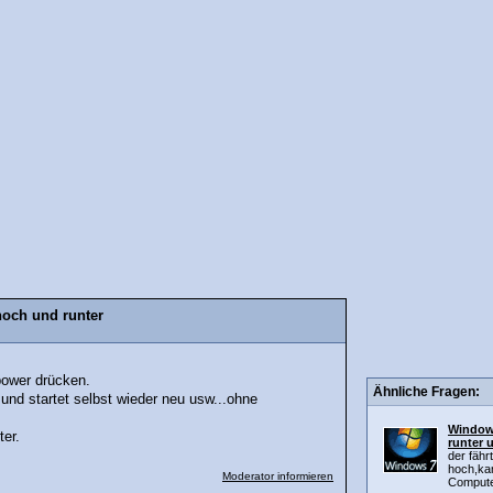
hoch und runter
power drücken.
Ähnliche Fragen:
 und startet selbst wieder neu usw...ohne
Windows
nter.
runter 
der fähr
hoch,ka
Moderator informieren
Compute