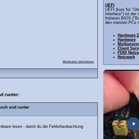
UEFI
UEFI (kurz für "Un
Interface") ist de
früheren BIOS ("Ba
den meisten PCs mi
Hardware 
Hardware
Multiproze
Client Ser
FDDI Netz
Netzwerk
Moderator informieren
d runter:
hoch und runter
dware lesen - damit du die Fehlerbeobachtung