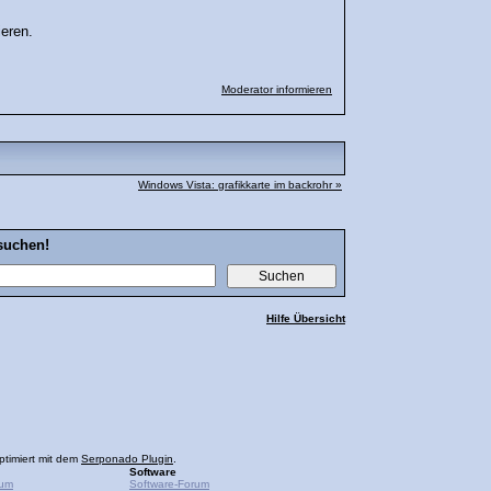
ieren.
Moderator informieren
Windows Vista: grafikkarte im backrohr »
suchen!
Hilfe Übersicht
ptimiert mit dem
Serponado Plugin
.
Software
rum
Software-Forum