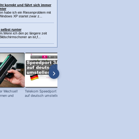
ht korrekt und fährt sich immer
nter
gen habe ich ein Riesenproblem mit
indows XP startet zwar z...
 selbst runter
em.Wenn ich den pc längere zeit
ildschirmschoner an ist,f...
r Wechsel!
Telekom Speedport Router: Sprache
PC an Notebook Bildschirm
ernen und
auf deutsch umstellen!
anschließen - so geht's!