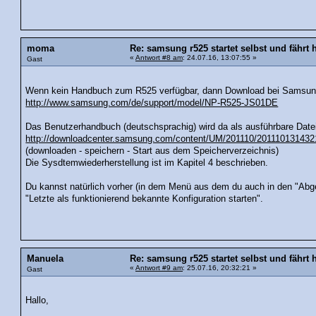
moma
Re: samsung r525 startet selbst und fährt 
«
Antwort #8 am
: 24.07.16, 13:07:55 »
Gast
Wenn kein Handbuch zum R525 verfügbar, dann Download bei Samsun
http://www.samsung.com/de/support/model/NP-R525-JS01DE
Das Benutzerhandbuch (deutschsprachig) wird da als ausführbare Datei
http://downloadcenter.samsung.com/content/UM/201110/20111013143
(downloaden - speichern - Start aus dem Speicherverzeichnis)
Die Sysdtemwiederherstellung ist im Kapitel 4 beschrieben.
Du kannst natürlich vorher (in dem Menü aus dem du auch in den "Abge
"Letzte als funktionierend bekannte Konfiguration starten".
Manuela
Re: samsung r525 startet selbst und fährt 
«
Antwort #9 am
: 25.07.16, 20:32:21 »
Gast
Hallo,