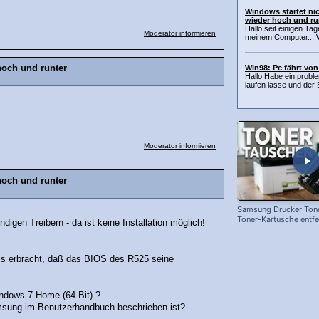
Windows startet nic
wieder hoch und ru
Hallo,seit einigen Ta
Moderator informieren
meinem Computer... W
hoch und runter
Win98: Pc fährt von
Hallo Habe ein probl
laufen lasse und der B
Moderator informieren
hoch und runter
Samsung Drucker Tone
Toner-Kartusche entf
igen Treibern - da ist keine Installation möglich!
ersetzen!
is erbracht, daß das BIOS des R525 seine
indows-7 Home (64-Bit) ?
msung im Benutzerhandbuch beschrieben ist?