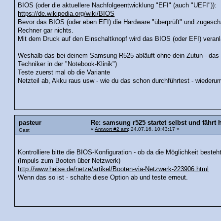
BIOS (oder die aktuellere Nachfolgeentwicklung "EFI" (auch "UEFI")):
https://de.wikipedia.org/wiki/BIOS
Bevor das BIOS (oder eben EFI) die Hardware "überprüft" und zugeschal
Rechner gar nichts.
Mit dem Druck auf den Einschaltknopf wird das BIOS (oder EFI) veranl
Weshalb das bei deinem Samsung R525 abläuft ohne dein Zutun - das k
Techniker in der "Notebook-Klinik")
Teste zuerst mal ob die Variante
Netzteil ab, Akku raus usw - wie du das schon durchführtest - wiederum 
pasteur
Re: samsung r525 startet selbst und fährt 
«
Antwort #2 am
: 24.07.16, 10:43:17 »
Gast
Kontrolliere bitte die BIOS-Konfiguration - ob da die Möglichkeit beste
(Impuls zum Booten über Netzwerk)
http://www.heise.de/netze/artikel/Booten-via-Netzwerk-223906.html
Wenn das so ist - schalte diese Option ab und teste erneut.