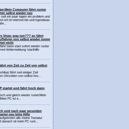
age:Mein Computer fährt runter
rtet selbst wieder neu
 seit ein paar tagen ein problem und
n ich im internet bin und irgendwas
hr...
 Vista: was tun??? pc fährt
uffahren von selbst wieder runter
rtet nicht
fährt beim start sofort wieder runter
mt fehlermeldung 'starthilfe
hrt von Zeit zu Zeit von selbst
hiba) fährt seit einiger Zeit
n Uhrzeiten von selbst hoc...
 startet und fährt hoch dann
r
 hoch und gleich wieder runterMein
in PC ist e...
och und nach paar secunden
artet neu bitte Hilfe
aufgetreten alls meine Tastatur
d danach sit mein PC runt...