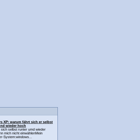
 XP: warum fährt sich er selbst
und wieder hoch
t sich selbst runter umd wieder
nn mich nicht einwählenMein
r-System:windows...