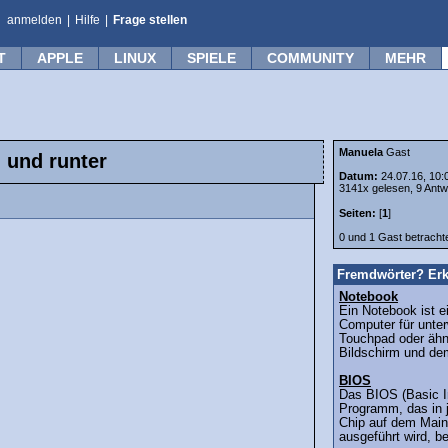
anmelden
|
Hilfe
|
Frage stellen
T
APPLE
LINUX
SPIELE
COMMUNITY
MEHR
Manuela
Gast
 und runter
Datum:
24.07.16, 10:
3141x gelesen, 9 Antw
Seiten:
[
1
]
0 und 1 Gast betrach
Fremdwörter? Erk
Notebook
Ein Notebook ist e
Computer für unter
Touchpad oder ähn
Bildschirm und dem
BIOS
Das BIOS (Basic I
Programm, das in
Chip auf dem Main
ausgeführt wird, be