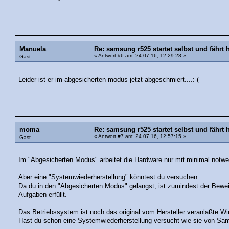
Manuela
Re: samsung r525 startet selbst und fährt 
«
Antwort #6 am
: 24.07.16, 12:29:28 »
Gast
Leider ist er im abgesicherten modus jetzt abgeschmiert....:-(
moma
Re: samsung r525 startet selbst und fährt 
«
Antwort #7 am
: 24.07.16, 12:57:15 »
Gast
Im "Abgesicherten Modus" arbeitet die Hardware nur mit minimal notwend
Aber eine "Systemwiederherstellung" könntest du versuchen.
Da du in den "Abgesicherten Modus" gelangst, ist zumindest der Bewe
Aufgaben erfüllt.
Das Betriebssystem ist noch das original vom Hersteller veranlaßte W
Hast du schon eine Systemwiederherstellung versucht wie sie von Sa