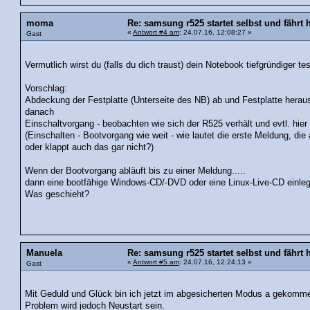
moma
Re: samsung r525 startet selbst und fährt 
«
Antwort #4 am
: 24.07.16, 12:08:27 »
Gast
Vermutlich wirst du (falls du dich traust) dein Notebook tiefgründiger t
Vorschlag:
Abdeckung der Festplatte (Unterseite des NB) ab und Festplatte hera
danach
Einschaltvorgang - beobachten wie sich der R525 verhält und evtl. hie
(Einschalten - Bootvorgang wie weit - wie lautet die erste Meldung, die
oder klappt auch das gar nicht?)
Wenn der Bootvorgang abläuft bis zu einer Meldung.....
dann eine bootfähige Windows-CD/-DVD oder eine Linux-Live-CD einle
Was geschieht?
Manuela
Re: samsung r525 startet selbst und fährt 
«
Antwort #5 am
: 24.07.16, 12:24:13 »
Gast
Mit Geduld und Glück bin ich jetzt im abgesicherten Modus a gekommen
Problem wird jedoch Neustart sein.