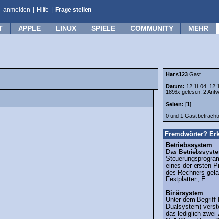
anmelden
|
Hilfe
|
Frage stellen
T
APPLE
LINUX
SPIELE
COMMUNITY
MEHR
Hans123
Gast
Datum:
12.11.04, 12:
1896x gelesen, 2 Antw
Seiten:
[
1
]
0 und 1 Gast betrach
Fremdwörter? Erk
Betriebssystem
Das Betriebssyste
Steuerungsprogra
eines der ersten 
des Rechners gelad
Festplatten, E...
Binärsystem
Unter dem Begriff
Dualsystem) verst
das lediglich zwei