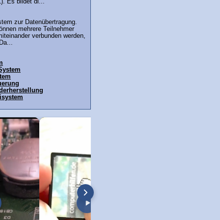
). Es bildet di...
stem zur Datenübertragung.
önnen mehrere Teilnehmer
miteinander verbunden werden,
Da...
m
 System
stem
uerung
erherstellung
isystem