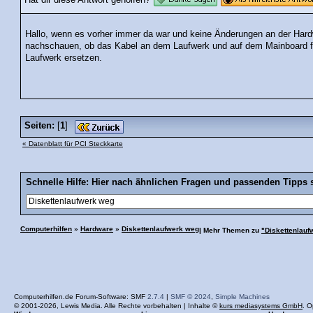
Hat dir diese Antwort geholfen?
Hallo, wenn es vorher immer da war und keine Änderungen an der Ha
nachschauen, ob das Kabel an dem Laufwerk und auf dem Mainboard fe
Laufwerk ersetzen.
Seiten:
[
1
]
« Datenblatt für PCI Steckkarte
Schnelle Hilfe: Hier nach ähnlichen Fragen und passenden Tipps 
Computerhilfen
»
Hardware
»
Diskettenlaufwerk weg
| Mehr Themen zu
"Diskettenlauf
Computerhilfen.de Forum-Software: SMF
2.7.4
|
SMF © 2024
,
Simple Machines
© 2001-2026, Lewis Media. Alle Rechte vorbehalten | Inhalte ©
kurs mediasystems GmbH
. O