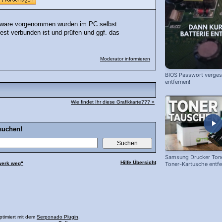
rdware vorgenommen wurden im PC selbst
st verbunden ist und prüfen und ggf. das
Moderator informieren
BIOS Passwort vergess
entfernen!
Wie findet Ihr diese Grafikkarte??? »
suchen!
Samsung Drucker Tone
Hilfe Übersicht
werk weg"
Toner-Kartusche entf
ersetzen!
ptimiert mit dem
Serponado Plugin
.