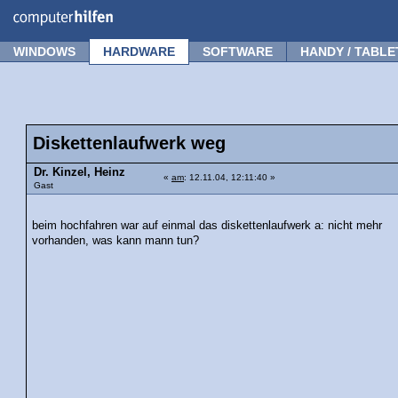
Forum
Tipps
News
Frage stellen
WINDOWS
HARDWARE
SOFTWARE
HANDY / TABLE
Diskettenlaufwerk weg
Dr. Kinzel, Heinz
«
am
: 12.11.04, 12:11:40 »
Gast
beim hochfahren war auf einmal das diskettenlaufwerk a: nicht mehr
vorhanden, was kann mann tun?