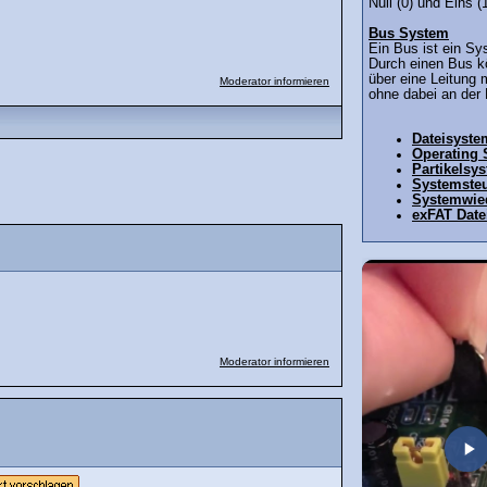
Null (0) und Eins (1
Bus System
Ein Bus ist ein Sy
Durch einen Bus k
über eine Leitung 
Moderator informieren
ohne dabei an der 
Dateisyste
Operating
Partikelsy
Systemste
Systemwied
exFAT Date
Moderator informieren