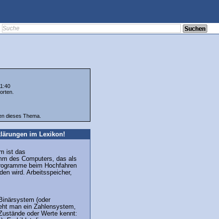
11:40
orten.
ten dieses Thema.
lärungen im Lexikon!
m ist das
mm des Computers, das als
Programme beim Hochfahren
en wird. Arbeitsspeicher,
 Binärsystem (oder
eht man ein Zahlensystem,
 Zustände oder Werte kennt: