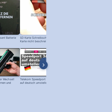
en! Batterie
SD Karte Schreibschutz austricksen:
Karte nicht beschreibbar?
r Wechsel!
Telekom Speedport Router: Sprache
PC an Notebook Bildschirm
ernen und
auf deutsch umstellen!
anschließen - so geht's!