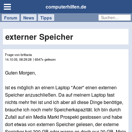
computerhilfen.de
Forum
Handy
Windows
Mac
News
Tipps
/
Tablet
externer Speicher
Frage von brittania
14.10.05, 08:29:28
| 6547x gelesen
Guten Morgen,
ist es möglich an einem Laptop "Acer" einen externen
Speicher anzuschließen. Da auf meinem Laptop fast
nichts mehr frei ist und ich aber all diese Dinge benötige,
brauche ich noch mehr Speicherkapazität. Ich bin durch
Zufall auf ein Media Markt Prospekt gestossen und habe
dort etwas von externen Speicher gelesen, der externe
Speicher hat 200 GB oder waren es doch nur 20 GB. Mein