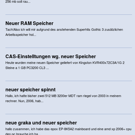
256 mb soll rau...
Neuer RAM Speicher
Tach!Also ich will mir aufgrund des anstehenden Superhits Gothic 3 zusätzlichen
Arbeitsspeicher hol...
CAS-Einstelltungen wg. neuer Speicher
Heute wurden meine neuen Speicher geliefert von Kingston KVR400x72C3A/1G 2
Steine a 1 GB PC3200 CL3 ...
neuer speicher spinnt
Hallo, ich hatte bisher zwei 512 MB 3200er MDT ram riegel von 2003 in meinem
rechner. Nun, 2006, hab...
neue graka und neuer speicher
hallo zusammen, ich habe das epox EP-8K5A2 mainboard und eine amd xp 2006+ cpu
den pc brauche ich ha...