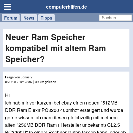
computerhilfen.de
Forum
Handy
Windows
Mac
News
Tipps
/
Tablet
Neuer Ram Speicher
kompatibel mit altem Ram
Speicher?
Frage von Jonas 2
05.02.06, 12:57:36
| 3903x gelesen
Hi
Ich hab mir vor kurzem bei ebay einen neuen "512MB
DDR Ram Elexir PC3200 400mhz" ersteigert und würde
gerne wissen, ob man diesen gleichzeitig mit meinem
alten "256MB DDR Ram ( Hersteller unbekannt) CL2.5
PC3200U" in einem Rechner laufen lassen kann, oder ob