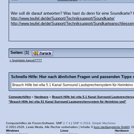
Wer soll dir darauf antworten? Was hast du denn für eine Soundkarte? 
http://www.teufel.de/de/Support/Techniksupport/Soundkarte/
http://www.teufel.de/de/Support/Techniksupport/Sundkarteanschliessen
Seiten:
[
1
]
« festplatte kaputt????
Schnelle Hilfe: Hier nach ähnlichen Fragen und passenden Tipps 
Computerhilfen
»
Hardware
»
Brauch Hilfe bei elta 5.1 Kanal Surround Lautsprecher
"Brauch Hilfe bei elta 51 Kanal Surround Lautsprechersystem für Heimkino und"
Computerhilfen.de Forum-Software: SMF
2.7.4
|
SMF © 2024
,
Simple Machines
© 2001-2026, Lewis Media. Alle Rechte vorbehalten | Inhalte ©
kurs mediasystems GmbH
. O
Windows
Linux
Hardware
Windows-Forum
Linux-Forum
Hardware-Fo