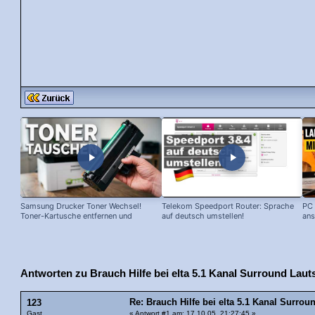
Samsung Drucker Toner Wechsel!
Telekom Speedport Router: Sprache
PC 
Toner-Kartusche entfernen und
auf deutsch umstellen!
ans
ersetzen!
Antworten zu Brauch Hilfe bei elta 5.1 Kanal Surround Lau
Re: Brauch Hilfe bei elta 5.1 Kanal Surr
123
Gast
«
Antwort #1 am
: 17.10.05, 21:27:45 »