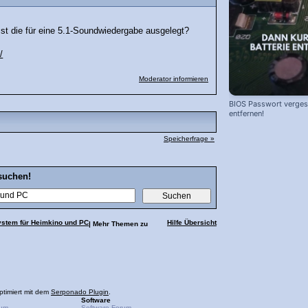
Ist die für eine 5.1-Soundwiedergabe ausgelegt?
/
Moderator informieren
BIOS Passwort vergess
entfernen!
Speicherfrage »
suchen!
system für Heimkino und PC
Hilfe Übersicht
| Mehr Themen zu
ptimiert mit dem
Serponado Plugin
.
Software
rum
Software-Forum