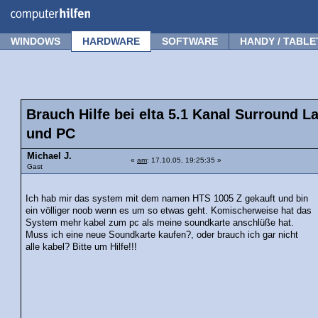
Forum
Tipps
News
Frage stellen
WINDOWS
HARDWARE
SOFTWARE
HANDY / TABLE
Brauch Hilfe bei elta 5.1 Kanal Surround 
und PC
Michael J.
«
am
: 17.10.05, 19:25:35 »
Gast
Ich hab mir das system mit dem namen HTS 1005 Z gekauft und bin
ein völliger noob wenn es um so etwas geht. Komischerweise hat das
System mehr kabel zum pc als meine soundkarte anschlüße hat.
Muss ich eine neue Soundkarte kaufen?, oder brauch ich gar nicht
alle kabel? Bitte um Hilfe!!!