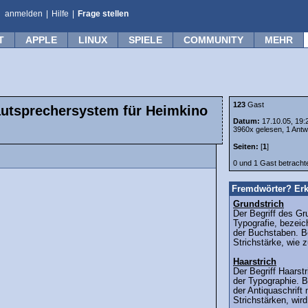
anmelden
|
Hilfe
|
Frage stellen
T
APPLE
LINUX
SPIELE
COMMUNITY
MEHR
123
Gast
Lautsprechersystem für Heimkino
Datum:
17.10.05, 19:
3960x gelesen, 1 Antw
Seiten:
[
1
]
0 und 1 Gast betrach
Fremdwörter? Erk
Grundstrich
Der Begriff des Gr
Typografie, bezeic
der Buchstaben. Be
Strichstärke, wie 
Haarstrich
Der Begriff Haars
der Typographie. B
der Antiquaschrift 
Strichstärken, wird