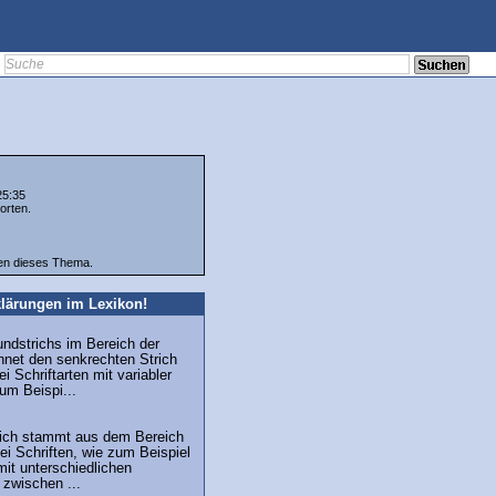
25:35
orten.
ten dieses Thema.
lärungen im Lexikon!
undstrichs im Bereich der
hnet den senkrechten Strich
i Schriftarten mit variabler
zum Beispi...
trich stammt aus dem Bereich
ei Schriften, wie zum Beispiel
mit unterschiedlichen
 zwischen ...