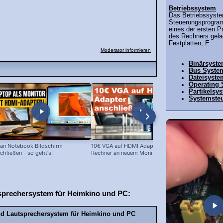
Betriebssystem
Das Betriebssyste
Steuerungsprogra
eines der ersten 
des Rechners gelad
Festplatten, E...
Moderator informieren
Binärsyst
Bus Syste
Dateisyste
Operating
Partikelsy
Systemste
an Notebook Bildschirm
10€ VGA auf HDMI Adapter: Alte
10 EUR Cinc
chließen - so geht's!
Rechner an neuem Monitor!
im Test
tsprechersystem für Heimkino und PC:
ound Lautsprechersystem für Heimkino und PC