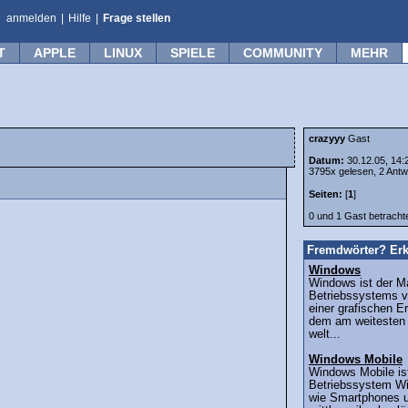
anmelden
|
Hilfe
|
Frage stellen
T
APPLE
LINUX
SPIELE
COMMUNITY
MEHR
crazyyy
Gast
Datum:
30.12.05, 14:
3795x gelesen, 2 Antw
Seiten:
[
1
]
0 und 1 Gast betrach
Fremdwörter? Erk
Windows
Windows ist der 
Betriebssystems v
einer grafischen 
dem am weitesten 
welt...
Windows Mobile
Windows Mobile ist
Betriebssystem Wi
wie Smartphones u