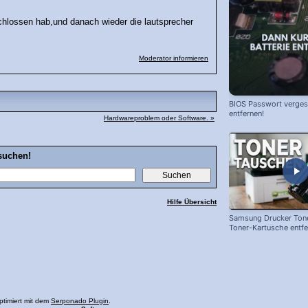
hlossen hab,und danach wieder die lautsprecher
Moderator informieren
BIOS Passwort vergess
entfernen!
Hardwareproblem oder Software. »
suchen!
Hilfe Übersicht
Samsung Drucker Tone
Toner-Kartusche entf
ersetzen!
ptimiert mit dem
Serponado Plugin
.