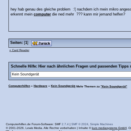
hey hab genau des gleiche problem :'( nachdem ich mein mikro angesc
erkennt mein
computer
die ned mehr ??? kann mir jemand helfen?
Seiten:
[
1
]
« Card Reader
Schnelle Hilfe: Hier nach ähnlichen Fragen und passenden Tipps 
Computerhilfen
»
Hardware
»
Kein Soundgerät
| Mehr Themen zu
"Kein Soundgerät"
Computerhilfen.de Forum-Software: SMF
2.7.4
|
SMF © 2024
,
Simple Machines
© 2001-2026, Lewis Media. Alle Rechte vorbehalten | Inhalte ©
kurs mediasystems GmbH
. O