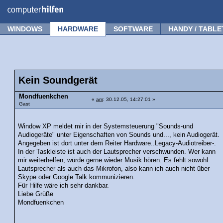
Forum
Tipps
News
Frage stellen
WINDOWS
HARDWARE
SOFTWARE
HANDY / TABLE
Kein Soundgerät
Mondfuenkchen
«
am
: 30.12.05, 14:27:01 »
Gast
Window XP meldet mir in der Systemsteuerung "Sounds-und
Audiogeräte" unter Eigenschaften von Sounds und..., kein Audiogerät.
Angegeben ist dort unter dem Reiter Hardware..Legacy-Audiotreiber-.
In der Taskleiste ist auch der Lautsprecher verschwunden. Wer kann
mir weiterhelfen, würde gerne wieder Musik hören. Es fehlt sowohl
Lautsprecher als auch das Mikrofon, also kann ich auch nicht über
Skype oder Google Talk kommunizieren.
Für Hilfe wäre ich sehr dankbar.
Liebe Grüße
Mondfuenkchen