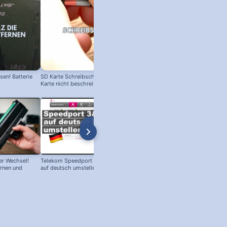
en! Batterie
SD Karte Schreibschutz austricksen:
Karte nicht beschreibbar?
r Wechsel!
Telekom Speedport Router: Sprache
PC an Notebook Bildschirm
ernen und
auf deutsch umstellen!
anschließen - so geht's!