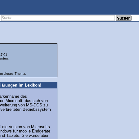
27:01
orten.
ten dieses Thema.
lärungen im Lexikon!
Markenname des
on Microsoft, das sich von
Erweiterung von MS-DOS zu
verbreiteten Betriebssystem
 die Version von Microsofts
ndows für mobile Endgeräte
nd Tablets. Sie wurde aber