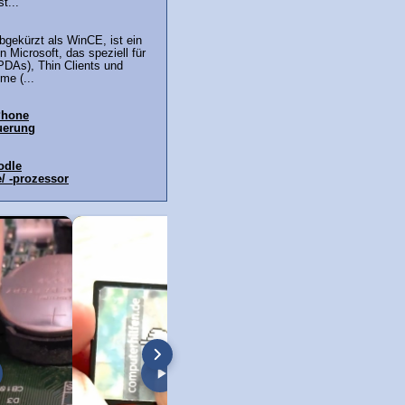
t...
gekürzt als WinCE, ist ein
 Microsoft, das speziell für
PDAs), Thin Clients und
me (...
Phone
uerung
odle
/ -prozessor