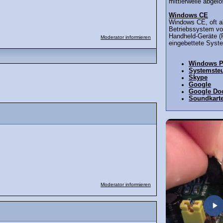
mittlerweile abgelös
Windows CE
Windows CE, oft ab
Betriebssystem von
Handheld-Geräte (
Moderator informieren
eingebettete Syste
Windows 
Systemste
Skype
Google
Google Do
Soundkarte
Moderator informieren