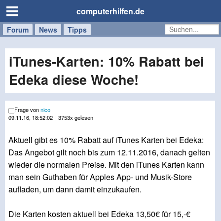
computerhilfen.de
Forum
Handy
Windows
Mac
News
Tipps
/
Tablet
iTunes-Karten: 10% Rabatt bei
Edeka diese Woche!
Frage von
nico
09.11.16, 18:52:02
| 3753x gelesen
Aktuell gibt es 10% Rabatt auf iTunes Karten bei Edeka:
Das Angebot gilt noch bis zum 12.11.2016, danach gelten
wieder die normalen Preise. Mit den iTunes Karten kann
man sein Guthaben für Apples App- und Musik-Store
aufladen, um dann damit einzukaufen.
Die Karten kosten aktuell bei Edeka 13,50€ für 15,-€