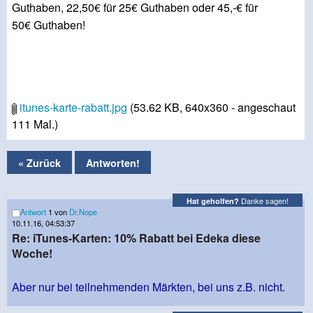
Guthaben, 22,50€ für 25€ Guthaben oder 45,-€ für
50€ Guthaben!
itunes-karte-rabatt.jpg
(53.62 KB, 640x360 - angeschaut
111 Mal.)
« Zurück
Antworten!
Danke sagen!
Hat geholfen?
Antwort
1 von
Dr.Nope
10.11.16, 04:53:37
Re: iTunes-Karten: 10% Rabatt bei Edeka diese
Woche!
Aber nur bei teilnehmenden Märkten, bei uns z.B. nicht.