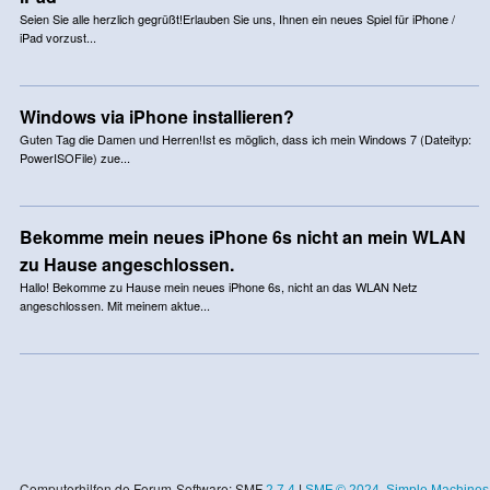
Seien Sie alle herzlich gegrüßt!Erlauben Sie uns, Ihnen ein neues Spiel für iPhone /
iPad vorzust...
Windows via iPhone installieren?
Guten Tag die Damen und Herren!Ist es möglich, dass ich mein Windows 7 (Dateityp:
PowerISOFile) zue...
Bekomme mein neues iPhone 6s nicht an mein WLAN
zu Hause angeschlossen.
Hallo! Bekomme zu Hause mein neues iPhone 6s, nicht an das WLAN Netz
angeschlossen. Mit meinem aktue...
Computerhilfen.de Forum-Software: SMF
2.7.4
|
SMF © 2024
,
Simple Machines