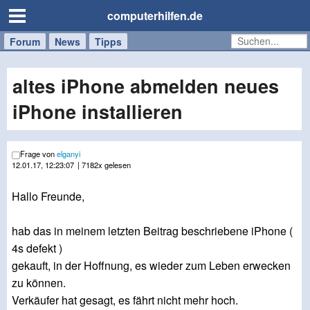
computerhilfen.de
Forum
Handy
Windows
Mac
News
Tipps
/
Tablet
altes iPhone abmelden neues
iPhone installieren
Frage von
elganyi
12.01.17, 12:23:07
| 7182x gelesen
Hallo Freunde,
hab das in meinem letzten Beitrag beschriebene iPhone (
4s defekt )
gekauft, in der Hoffnung, es wieder zum Leben erwecken
zu können.
Verkäufer hat gesagt, es fährt nicht mehr hoch.