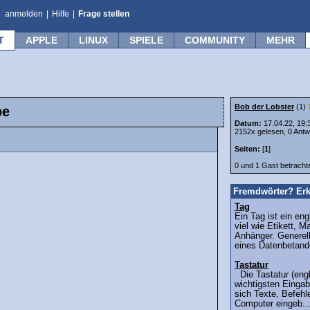
anmelden
|
Hilfe
|
Frage stellen
T
APPLE
LINUX
SPIELE
COMMUNITY
MEHR
Bob der Lobster
(1)
be
Datum:
17.04.22, 19:
2152x gelesen, 0 Antw
Seiten:
[
1
]
0 und 1 Gast betrach
Fremdwörter? Erk
Tag
Ein Tag ist ein eng
viel wie Etikett, 
Anhänger. Generell
eines Datenbetande
Tastatur
Die Tastatur (engl
wichtigsten Eingab
sich Texte, Befehl
Computer eingeb..