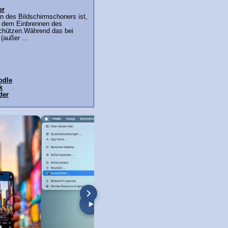
er
nn des Bildschirmschoners ist,
r dem Einbrennen des
schützen.Während das bei
(außer ...
odle
k
der