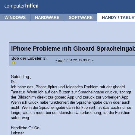
Forum
Tipps
News
Frage stellen
WINDOWS
HARDWARE
SOFTWARE
HANDY / TABLE
iPhone Probleme mit Gboard Spracheinga
Bob der Lobster
(1)
«
am
: 17.04.22, 19:33:11 »
Guten Tag ,
Die
Ich habe das iPhone 8plus und folgendes Problem mit der gboard
Tastatur. Wenn ich auf den Button zur Spracheingabe drücke, springt
der Bildschirm direkt zur gboard App und zurück zur vorherigen App.
Wenn ich Glück habe funktioniert die Spracheingabe dann oder auch
nicht. Wenn die Spracheingabe dann funktioniert, ist das auch nur so
lange, wie ich rede, bei der kleinsten Unterbrechung, ist die Funktion
sofort weg.
Herzliche Grüße
Lobster