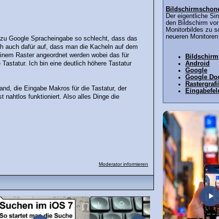
Bildschirmschon
Der eigentliche Si
den Bildschirm vo
Monitorbildes zu 
neueren Monitoren 
h zu Google Spracheingabe so schlecht, dass das
ch auch dafür auf, dass man die Kacheln auf dem
inem Raster angeordnet werden wobei das für
Bildschirm
te Tastatur. Ich bin eine deutlich höhere Tastatur
Android
Google
Google Do
Rastergrafi
and, die Eingabe Makros für die Tastatur, der
Eingabefel
nahtlos funktioniert. Also alles Dinge die
Moderator informieren