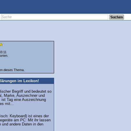
33:11
orten.
ten dieses Thema.
lärungen im Lexikon!
lischer Begriff und bedeutet so
Mal, Marke, Auszeichner und
 ist Tag eine Auszeichnung
s mit...
isch: Keyboard) ist eines der
egeräte am PC: Mit ihr lassen
e und andere Daten in den
.