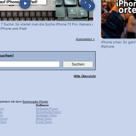
 7 Suche: So startet man die Suche
iPhone 13 Pro: Kamera unscharf?
Schnell-Tip
 iPhone und iPad!
Anrufer stu
Automation »
iPhone orten: So geht'
#iphone
suchen!
Hilfe Übersicht
ptimiert mit dem
Serponado Plugin
.
Software
rum
Software-Forum
ps
Sicherheits-Forum
um
Software-Tipps
Forum
Word-Tipps
ipps
Excel-Tipps