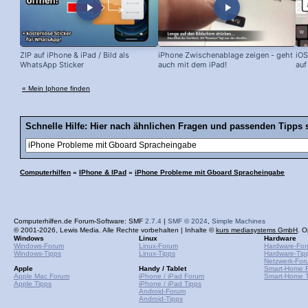
ZIP auf iPhone & iPad / Bild als
iPhone Zwischenablage zeigen - geht
iOS
WhatsApp Sticker
auch mit dem iPad!
auf
« Mein Iphone finden
Schnelle Hilfe: Hier nach ähnlichen Fragen und passenden Tipps 
Computerhilfen
»
IPhone & IPad
»
iPhone Probleme mit Gboard Spracheingabe
Computerhilfen.de Forum-Software: SMF
2.7.4
|
SMF © 2024
,
Simple Machines
© 2001-2026, Lewis Media. Alle Rechte vorbehalten | Inhalte ©
kurs mediasystems GmbH
. O
Windows
Linux
Hardware
Windows-Forum
Linux-Forum
Hardware-Fo
Windows-Tipps
Linux-Tipps
Hardware-Tip
Netzwerk-For
Apple
Handy / Tablet
Smart-Home 
Apple Mac Forum
iPhone / iPad Forum
Smart-Home T
Apple Tipps
iPhone / iPad Tipps
Android-Forum
Android-Tipps