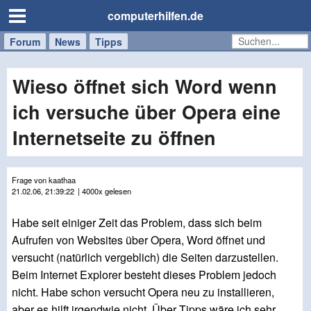
computerhilfen.de
Forum
Handy
Windows
Mac
News
Tipps
/
Tablet
Wieso öffnet sich Word wenn
ich versuche über Opera eine
Internetseite zu öffnen
Frage von kaathaa
21.02.06, 21:39:22
| 4000x gelesen
Habe seit einiger Zeit das Problem, dass sich beim
Aufrufen von Websites über Opera, Word öffnet und
versucht (natürlich vergeblich) die Seiten darzustellen.
Beim Internet Explorer besteht dieses Problem jedoch
nicht. Habe schon versucht Opera neu zu installieren,
aber es hilft irgendwie nicht. Über Tipps wäre ich sehr