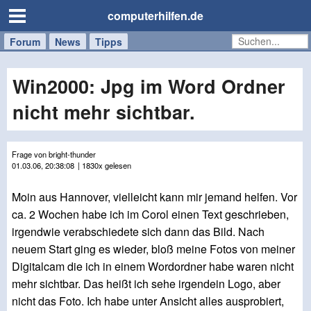
computerhilfen.de
Forum
Handy
Windows
Mac
News
Tipps
/
Tablet
Win2000: Jpg im Word Ordner
nicht mehr sichtbar.
Frage von bright-thunder
01.03.06, 20:38:08
| 1830x gelesen
Moin aus Hannover, vielleicht kann mir jemand helfen. Vor
ca. 2 Wochen habe ich im Corol einen Text geschrieben,
irgendwie verabschiedete sich dann das Bild. Nach
neuem Start ging es wieder, bloß meine Fotos von meiner
Digitalcam die ich in einem Wordordner habe waren nicht
mehr sichtbar. Das heißt ich sehe irgendein Logo, aber
nicht das Foto. Ich habe unter Ansicht alles ausprobiert,