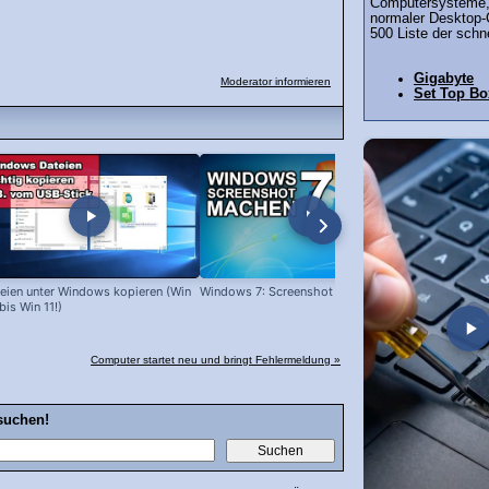
Computersysteme, 
normaler Desktop-
500 Liste der schn
Gigabyte
Moderator informieren
Set Top Bo
eien unter Windows kopieren (Win
Windows 7: Screenshot machen
Programme l
bis Win 11!)
Computer startet neu und bringt Fehlermeldung »
suchen!