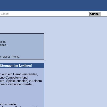
00:46
orten.
ten dieses Thema.
lärungen im Lexikon!
 wird ein Gerät verstanden,
ene Computern (und
ets, Spielekonsolen) zu einem
werk verbunden werde...
hr schnelle