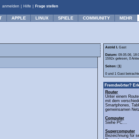
anmelden
|
Hilfe
|
Frage stellen
T
APPLE
LINUX
SPIELE
COMMUNITY
MEHR
Astrid I.
Gast
Datum:
09.05.06, 18:
1592x gelesen, 0 Antw
Seiten:
[
1
]
0 und 1 Gast betrach
Fremdwörter? Erk
Router
Unter einem Router
mit dem verschied
Smartphones, Tabl
gemeinsamen Netz
Computer
Siehe PC....
Supercomputer
Bezeichnung für se