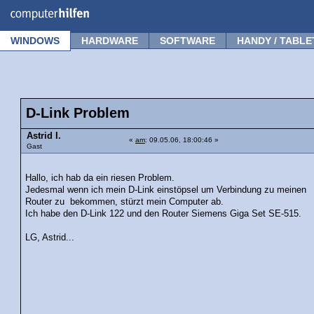
Forum
Tipps
News
Frage stellen
WINDOWS
HARDWARE
SOFTWARE
HANDY / TABLE
D-Link Problem
Astrid I.
«
am
: 09.05.06, 18:00:46 »
Gast
Hallo, ich hab da ein riesen Problem.
Jedesmal wenn ich mein D-Link einstöpsel um Verbindung zu meinen
Router zu bekommen, stürzt mein Computer ab.
Ich habe den D-Link 122 und den Router Siemens Giga Set SE-515.
LG, Astrid...