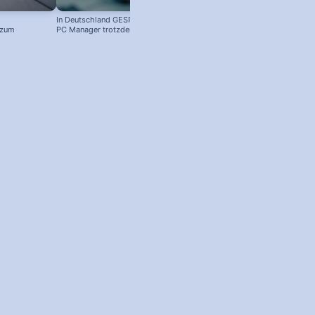
In Deutschland GESPERRT: Microsoft
 zum
PC Manager trotzdem installieren
! #windowstipps