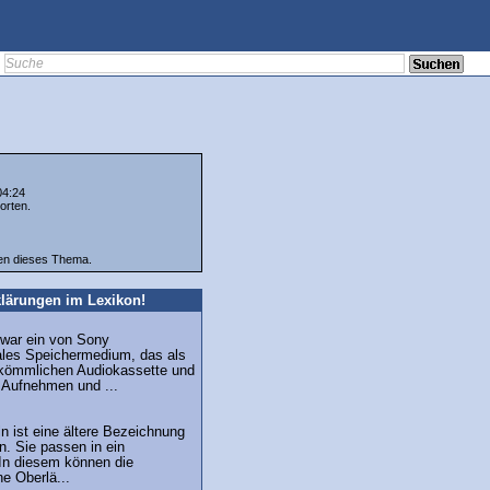
04:24
orten.
ten dieses Thema.
lärungen im Lexikon!
 war ein von Sony
tales Speichermedium, das als
erkömmlichen Audiokassette und
 Aufnehmen und ...
 ist eine ältere Bezeichnung
n. Sie passen in ein
 In diesem können die
e Oberlä...