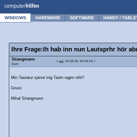
Forum
Tipps
News
Frage stellen
WINDOWS
HARDWARE
SOFTWARE
HANDY / TABLE
Ihre Frage:Ih hab inn nun Lautsprhr hör ab
Strangmann
«
am
: 20.08.06, 00:04:24 »
Gast
Min Tastatur spinnt inig Tastn ragirn niht?
Gruss
Mihal Strangmann