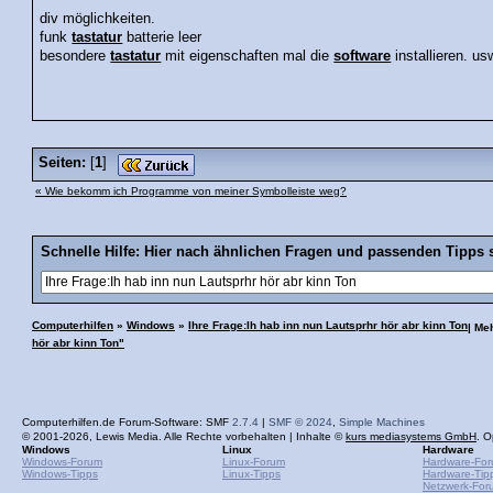
div möglichkeiten.
funk
tastatur
batterie leer
besondere
tastatur
mit eigenschaften mal die
software
installieren. us
Seiten:
[
1
]
« Wie bekomm ich Programme von meiner Symbolleiste weg?
Schnelle Hilfe: Hier nach ähnlichen Fragen und passenden Tipps 
Computerhilfen
»
Windows
»
Ihre Frage:Ih hab inn nun Lautsprhr hör abr kinn Ton
| Me
hör abr kinn Ton"
Computerhilfen.de Forum-Software: SMF
2.7.4
|
SMF © 2024
,
Simple Machines
© 2001-2026, Lewis Media. Alle Rechte vorbehalten | Inhalte ©
kurs mediasystems GmbH
. O
Windows
Linux
Hardware
Windows-Forum
Linux-Forum
Hardware-Fo
Windows-Tipps
Linux-Tipps
Hardware-Tip
Netzwerk-For