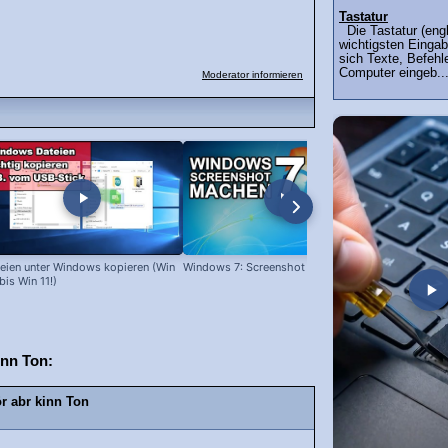
Tastatur
Die Tastatur (engl
wichtigsten Eingab
sich Texte, Befehl
Computer eingeb..
Moderator informieren
eien unter Windows kopieren (Win
Windows 7: Screenshot machen
Programme l
bis Win 11!)
inn Ton:
ör abr kinn Ton