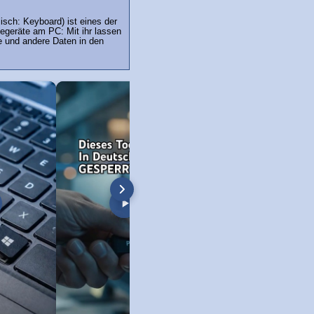
isch: Keyboard) ist eines der
egeräte am PC: Mit ihr lassen
e und andere Daten in den
.
öschen unter Windows 11
Windows 11 Screenshot + Bildschirm-
Neue Copilot Taste 
Video!