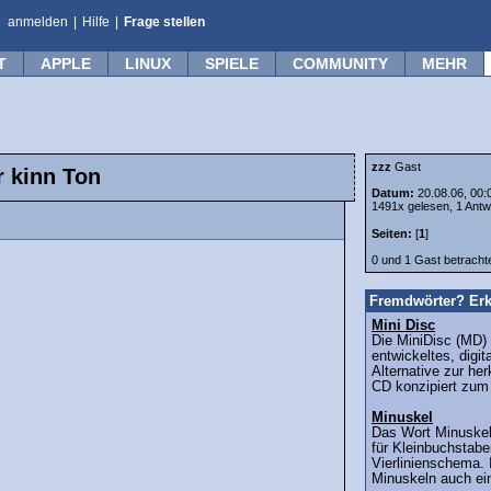
anmelden
|
Hilfe
|
Frage stellen
T
APPLE
LINUX
SPIELE
COMMUNITY
MEHR
zzz
Gast
r kinn Ton
Datum:
20.08.06, 00:
1491x gelesen, 1 Antw
Seiten:
[
1
]
0 und 1 Gast betrach
Fremdwörter? Erk
Mini Disc
Die MiniDisc (MD)
entwickeltes, digi
Alternative zur h
CD konzipiert zum
Minuskel
Das Wort Minuskeln
für Kleinbuchstabe
Vierlinienschema.
Minuskeln auch ein