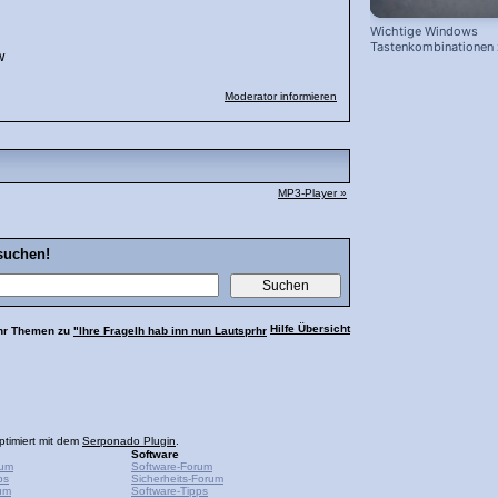
Wichtige Windows
Tastenkombinationen
w
schnelleren Arbeiten
Moderator informieren
MP3-Player »
suchen!
Hilfe Übersicht
hr Themen zu
"Ihre FrageIh hab inn nun Lautsprhr
ptimiert mit dem
Serponado Plugin
.
Software
rum
Software-Forum
ps
Sicherheits-Forum
um
Software-Tipps