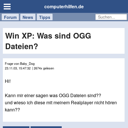
computerhilfen.de
Forum
Handy
Windows
Mac
News
Tipps
/
Tablet
Win XP: Was sind OGG
Dateien?
Frage von Baby_Dog
23.11.03, 15:47:32
| 2674x gelesen
Hi!
Kann mir einer sagen was OGG Dateien sind??
und wieso ich diese mit meinem Realplayer nicht hören
kann??