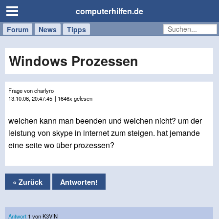
computerhilfen.de
Forum
Handy
Windows
Mac
News
Tipps
/
Tablet
Windows Prozessen
Frage von charlyro
13.10.06, 20:47:45
| 1646x gelesen
welchen kann man beenden und welchen nicht? um der
leistung von skype in internet zum steigen. hat jemande
eine seite wo über prozessen?
« Zurück
Antworten!
Antwort
1 von K3V!N