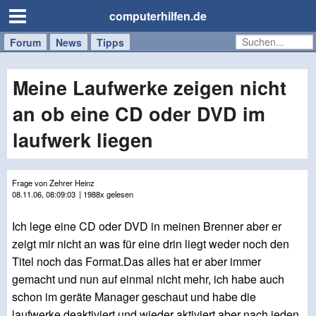
computerhilfen.de
Forum
Handy
Windows
Mac
News
Tipps
/
Tablet
Meine Laufwerke zeigen nicht
an ob eine CD oder DVD im
laufwerk liegen
Frage von Zehrer Heinz
08.11.06, 08:09:03
| 1988x gelesen
Ich lege eine CD oder DVD in meinen Brenner aber er
zeigt mir nicht an was für eine drin liegt weder noch den
Titel noch das Format.Das alles hat er aber immer
gemacht und nun auf einmal nicht mehr, ich habe auch
schon im geräte Manager geschaut und habe die
laufwerke deaktiviert und wieder aktiviert aber nach jeden