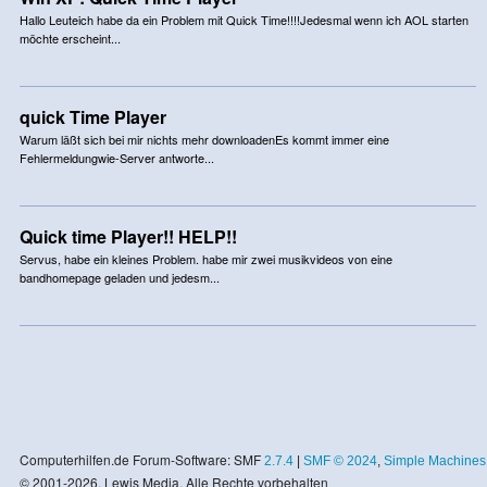
Hallo Leuteich habe da ein Problem mit Quick Time!!!!Jedesmal wenn ich AOL starten
möchte erscheint...
quick Time Player
Warum läßt sich bei mir nichts mehr downloadenEs kommt immer eine
Fehlermeldungwie-Server antworte...
Quick time Player!! HELP!!
Servus, habe ein kleines Problem. habe mir zwei musikvideos von eine
bandhomepage geladen und jedesm...
Computerhilfen.de Forum-Software: SMF
2.7.4
|
SMF © 2024
,
Simple Machines
© 2001-2026, Lewis Media. Alle Rechte vorbehalten