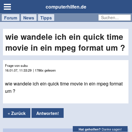
computerhilfen.de
Forum
Handy
Windows
Mac
News
Tipps
/
Tablet
wie wandele ich ein quick time
movie in ein mpeg format um ?
Frage von subu
16.01.07, 11:33:29
| 1786x gelesen
wie wandele ich ein quick time movie in ein mpeg format
um ?
« Zurück
Antworten!
Danke sagen!
Hat geholfen?