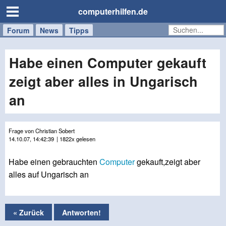
computerhilfen.de
Forum
Handy
Windows
Mac
News
Tipps
/
Tablet
Habe einen Computer gekauft
zeigt aber alles in Ungarisch
an
Frage von Christian Sobert
14.10.07, 14:42:39
| 1822x gelesen
Habe einen gebrauchten
Computer
gekauft,zeigt aber
alles auf Ungarisch an
« Zurück
Antworten!