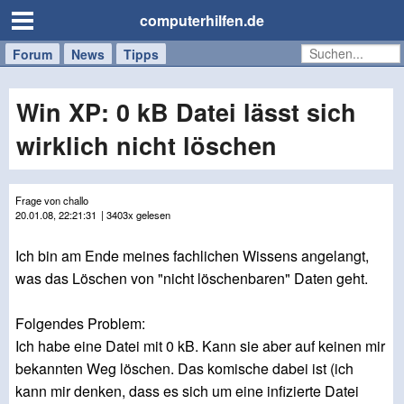
computerhilfen.de
Forum
Handy
Windows
Mac
News
Tipps
/
Tablet
Win XP: 0 kB Datei lässt sich
wirklich nicht löschen
Frage von challo
20.01.08, 22:21:31
| 3403x gelesen
Ich bin am Ende meines fachlichen Wissens angelangt,
was das Löschen von "nicht löschenbaren" Daten geht.
Folgendes Problem:
Ich habe eine Datei mit 0 kB. Kann sie aber auf keinen mir
bekannten Weg löschen. Das komische dabei ist (ich
kann mir denken, dass es sich um eine infizierte Datei