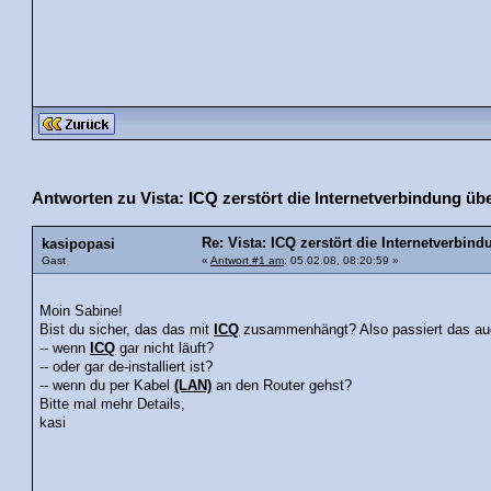
Antworten zu Vista: ICQ zerstört die Internetverbindung ü
Re: Vista: ICQ zerstört die Internetverbi
kasipopasi
Gast
«
Antwort #1 am
: 05.02.08, 08:20:59 »
Moin Sabine!
Bist du sicher, das das mit
ICQ
zusammenhängt? Also passiert das au
-- wenn
ICQ
gar nicht läuft?
-- oder gar de-installiert ist?
-- wenn du per Kabel
(LAN)
an den Router gehst?
Bitte mal mehr Details,
kasi