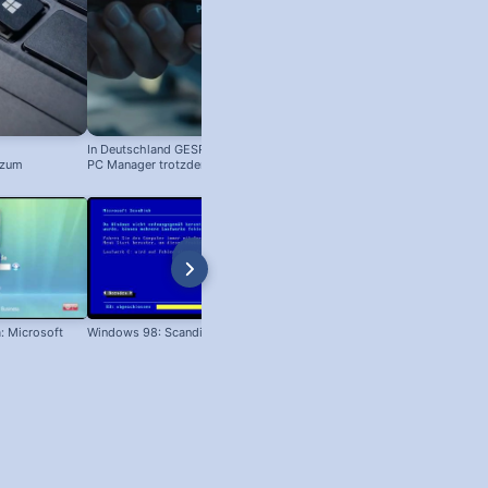
In Deutschland GESPERRT: Microsoft
 zum
PC Manager trotzdem installieren
! #windowstipps
: Microsoft
Windows 98: Scandisk
Windows 98 Boot-Screen