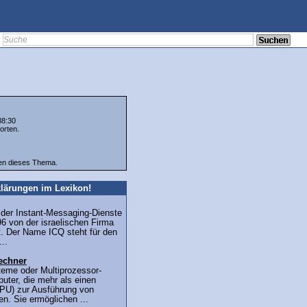
38:30
orten.
ten dieses Thema.
lärungen im Lexikon!
r der Instant-Messaging-Dienste
6 von der israelischen Firma
lt. Der Name ICQ steht für den
...
echner
teme oder Multiprozessor-
uter, die mehr als einen
PU) zur Ausführung von
n. Sie ermöglichen ...