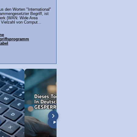
aus den Worten "International"
ammengesetzter Begriff, ist
werk (WAN: Wide Area
 Vielzahl von Comput...
ime
ugriffsprogramm
abel