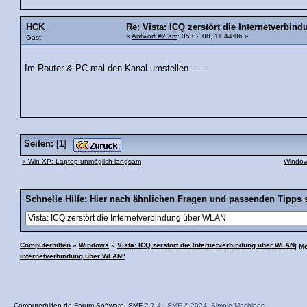
HCK
Re: Vista: ICQ zerstört die Internetverbi
«
Antwort #2 am
: 05.02.08, 11:44:06 »
Gast
Im Router & PC mal den Kanal umstellen .......
Seiten:
[
1
]
« Win XP: Laptop unmöglich langsam
Window
Schnelle Hilfe: Hier nach ähnlichen Fragen und passenden Tipps 
Computerhilfen
»
Windows
»
Vista: ICQ zerstört die Internetverbindung über WLAN
| M
Internetverbindung über WLAN"
Computerhilfen.de Forum-Software: SMF
2.7.4
|
SMF © 2024
,
Simple Machines