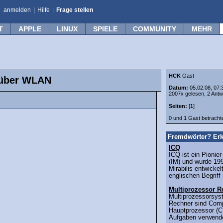
anmelden
|
Hilfe
|
Frage stellen
T
APPLE
LINUX
SPIELE
COMMUNITY
MEHR
HCK
Gast
g über WLAN
Datum:
05.02.08, 07:
2007x gelesen, 2 Antw
Seiten:
[
1
]
0 und 1 Gast betrach
Fremdwörter? Erk
ICQ
ICQ ist ein Pionie
(IM) und wurde 199
Mirabilis entwicke
englischen Begriff 
Multiprozessor R
Multiprozessorsys
Rechner sind Comp
Hauptprozessor (C
Aufgaben verwende