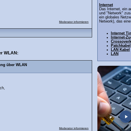
Internet
Das Internet, ein 
und "Network" zus
ein globales Netz
Network), das eine
Moderator informieren
Internet T
Internet-Z
Crossoverk
Patchkabel
LAN Kabel
ber WLAN:
LAN
ndung über WLAN
ch,
Moderator informieren