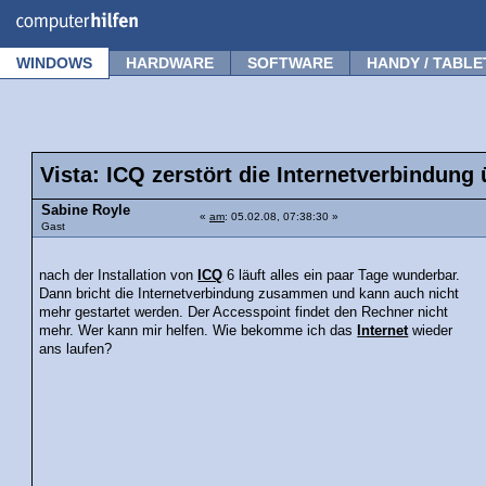
Forum
Tipps
News
Frage stellen
WINDOWS
HARDWARE
SOFTWARE
HANDY / TABLE
Vista: ICQ zerstört die Internetverbindun
Sabine Royle
«
am
: 05.02.08, 07:38:30 »
Gast
nach der Installation von
ICQ
6 läuft alles ein paar Tage wunderbar.
Dann bricht die Internetverbindung zusammen und kann auch nicht
mehr gestartet werden. Der Accesspoint findet den Rechner nicht
mehr. Wer kann mir helfen. Wie bekomme ich das
Internet
wieder
ans laufen?