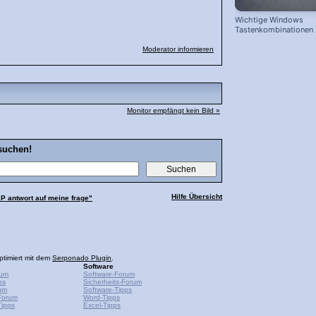
Wichtige Windows
Tastenkombinationen
schnelleren Arbeiten
Moderator informieren
Monitor empfängt kein Bild »
suchen!
Hilfe Übersicht
P antwort auf meine frage"
ptimiert mit dem
Serponado Plugin
.
Software
rum
Software-Forum
ps
Sicherheits-Forum
um
Software-Tipps
Forum
Word-Tipps
ipps
Excel-Tipps