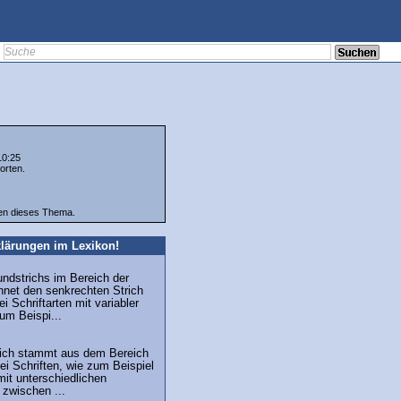
10:25
orten.
ten dieses Thema.
lärungen im Lexikon!
undstrichs im Bereich der
hnet den senkrechten Strich
i Schriftarten mit variabler
zum Beispi...
trich stammt aus dem Bereich
ei Schriften, wie zum Beispiel
mit unterschiedlichen
 zwischen ...