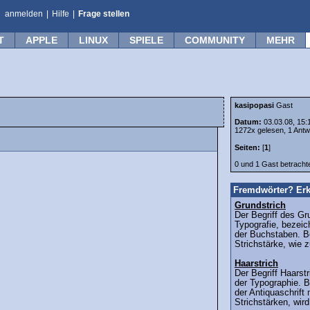
anmelden
|
Hilfe
|
Frage stellen
T
APPLE
LINUX
SPIELE
COMMUNITY
MEHR
kasipopasi
Gast
Datum:
03.03.08, 15:
1272x gelesen, 1 Antw
Seiten:
[
1
]
0 und 1 Gast betrach
Fremdwörter? Erk
Grundstrich
Der Begriff des Gr
Typografie, bezeic
der Buchstaben. Be
Strichstärke, wie 
Haarstrich
Der Begriff Haars
der Typographie. B
der Antiquaschrift 
Strichstärken, wird