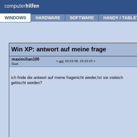
Forum
Tipps
News
Frage stellen
WINDOWS
HARDWARE
SOFTWARE
HANDY / TABLE
Win XP: antwort auf meine frage
maximilian100
«
am
: 03.03.08, 15:10:25 »
Gast
ich finde die antwort auf meine fragenicht wieder,Ist sie vieleich
gelöscht worden?