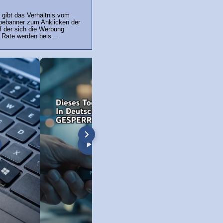
 gibt das Verhältnis vom
bebanner zum Anklicken der
uf der sich die Werbung
r Rate werden beis...
 Boot-Screen
Dateien unter Windows kopieren (Win
Windows 7: Screens
XP bis Win 11!)