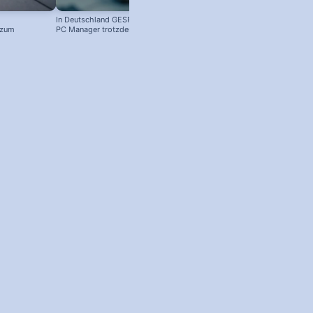
In Deutschland GESPERRT: Microsoft
 zum
PC Manager trotzdem installieren
! #windowstipps