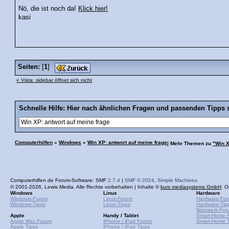
Nö, die ist noch da!
Klick hier!
kasi
Seiten:
[
1
]
« Vista: sidebar öffnet sich nicht
Schnelle Hilfe: Hier nach ähnlichen Fragen und passenden Tipps 
Computerhilfen
»
Windows
»
Win XP: antwort auf meine frage
| Mehr Themen zu
"Win X
Computerhilfen.de Forum-Software: SMF
2.7.4
|
SMF © 2024
,
Simple Machines
© 2001-2026, Lewis Media. Alle Rechte vorbehalten | Inhalte ©
kurs mediasystems GmbH
. O
Windows
Linux
Hardware
Windows-Forum
Linux-Forum
Hardware-Fo
Windows-Tipps
Linux-Tipps
Hardware-Tip
Netzwerk-For
Apple
Handy / Tablet
Smart-Home 
Apple Mac Forum
iPhone / iPad Forum
Smart-Home T
Apple Tipps
iPhone / iPad Tipps