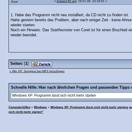
«
Antwort #2 am
: 19.01.09, 14:19:01 »
Gast
1. Habe das Programm nicht neu installiert, da CD nicht zu finden ist.
Hatte gestern bereits das Problem, aber nach einiger Zeit - keine Ahn
wieder starten.
Noch ein Hinweis: Das Startfesnster von Corel ist für einen Bruchteil 
wieder beendet.
Seiten:
[
1
]
« Win XP: Songtext bei MP3 hinzufügen
Schnelle Hilfe: Hier nach ähnlichen Fragen und passenden Tipps 
Computerhilfen
»
Windows
»
Windows XP: Programm lässt sich nicht mehr starten
| 
sich nicht mehr starten"