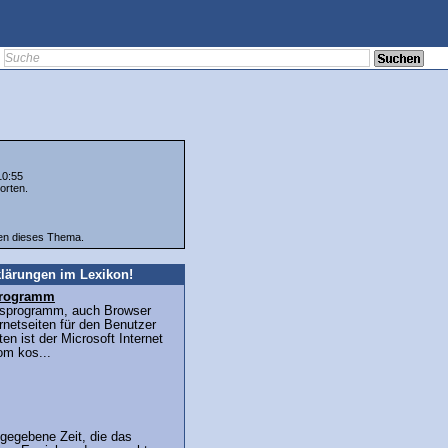
10:55
orten.
ten dieses Thema.
lärungen im Lexikon!
sprogramm
ffsprogramm, auch Browser
ernetseiten für den Benutzer
en ist der Microsoft Internet
om kos...
gegebene Zeit, die das