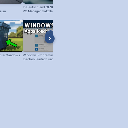
In Deutschland GESPERRT: Microsoft
Kostenloser Windows Anti-Viren-
 zum
PC Manager trotzdem installieren
Schutz: So aktivierst du ihn!
! #windowstipps
nter Windows
Windows Programme & Apps
Windows XP: Abgesicherter Mod
löschen (einfach und schnell)!