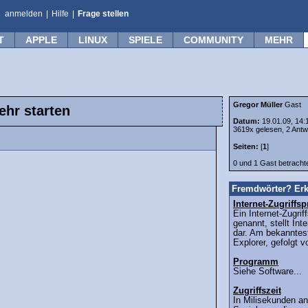
anmelden
|
Hilfe
|
Frage stellen
T
APPLE
LINUX
SPIELE
COMMUNITY
MEHR
Gregor Müller
Gast
hr starten
Datum:
19.01.09, 14:
3619x gelesen, 2 Antw
Seiten:
[
1
]
0 und 1 Gast betrach
Fremdwörter? Erk
Internet-Zugriff
Ein Internet-Zugri
genannt, stellt Int
dar. Am bekanntest
Explorer, gefolgt v
Programm
Siehe Software...
Zugriffszeit
In Milisekunden an