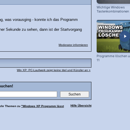
Wichtige Windows
Tastenkombinationen
schnelleren Arbeiten
ung, was vorausging - konnte ich das Programm
einer Sekunde zu sehen, dann ist der Startvorgang
Moderator informieren
Programme löschen u
11
Win XP: PC-Laufwerk zeigt keine titel und Künzler an »
suchen!
Hilfe Übersicht
Mehr Themen zu
"Windows XP Programm lässt