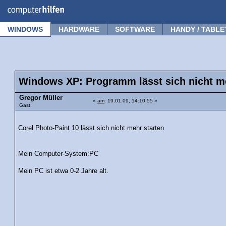
Forum
Tipps
News
Frage stellen
WINDOWS
HARDWARE
SOFTWARE
HANDY / TABLE
Windows XP: Programm lässt sich nicht me
Gregor Müller
«
am
: 19.01.09, 14:10:55 »
Gast
Corel Photo-Paint 10 lässt sich nicht mehr starten
Mein Computer-System:PC
Mein PC ist etwa 0-2 Jahre alt.