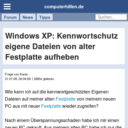
computerhilfen.de
Forum
Handy
Windows
Mac
News
Tipps
/
Tablet
Windows XP: Kennwortschutz
eigene Dateien von alter
Festplatte aufheben
Frage von franio
31.07.09, 20:34:59
| 3283x gelesen
Wie kann ich auf die kennwortgeschützten Eigenen
Dateien auf meiner alten
Festplatte
von meinem neuen
PC aus mit neuer
Festplatte
wieder zugreifen?
Nach einem Überspannungsschaden habe ich mir einen
neuen PC gekauft. Aus meinem alten PC habe ich nur die