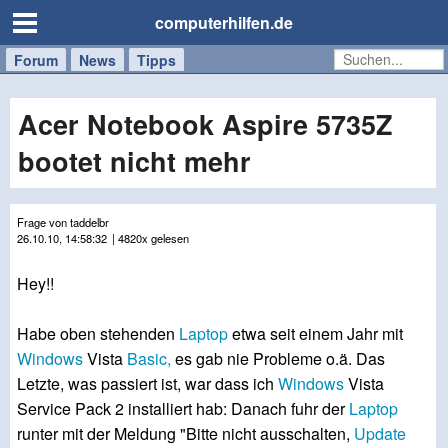
computerhilfen.de
Forum
Handy
Windows
Mac
News
Tipps
/
Tablet
Acer Notebook Aspire 5735Z
bootet nicht mehr
Frage von taddelbr
26.10.10, 14:58:32
| 4820x gelesen
Hey!!
Habe oben stehenden
Laptop
etwa seit einem Jahr mit
Windows
Vista
Basic,
es gab nie Probleme o.ä. Das
Letzte, was passiert ist, war dass ich
Windows
Vista
Service Pack 2 installiert hab: Danach fuhr der
Laptop
runter mit der Meldung "Bitte nicht ausschalten,
Update