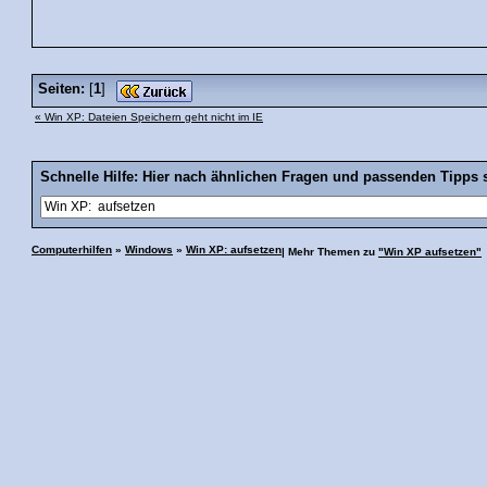
Seiten:
[
1
]
« Win XP: Dateien Speichern geht nicht im IE
Schnelle Hilfe: Hier nach ähnlichen Fragen und passenden Tipps 
Computerhilfen
»
Windows
»
Win XP: aufsetzen
| Mehr Themen zu
"Win XP aufsetzen"