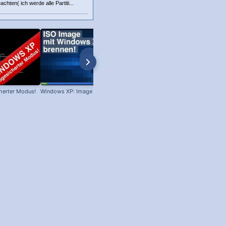
hten( ich werde alle Partiti...
herter Modus!
Windows XP: Image brennen!
Win XP: Welches Servicepack ist
installiert?