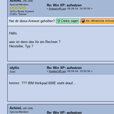
AchimL
(49.198)
Special-Member
Re: Win XP: aufsetzen
«
Antwort #5 am
: 08.08.04, 14:59:56 »
1101x Beste Antwort
2180x "Danke"
Hat dir diese Antwort geholfen?
Hallo,
was ist denn das für ein Rechner ?
Hersteller, Typ ?
idyllic
Re: Win XP: aufsetzen
«
Antwort #6 am
: 08.08.04, 15:03:56 »
Gast
hmmm ??? IBM thinkpad 600E steht drauf...
AchimL
(49.198)
Special-Member
Re: Win XP: aufsetzen