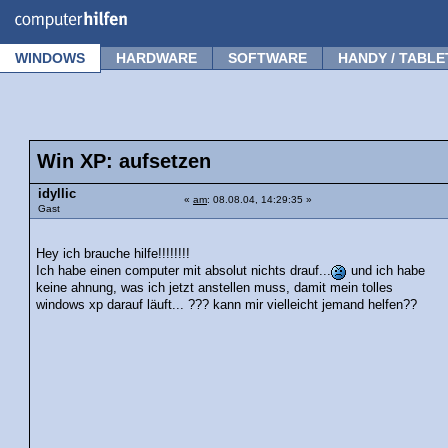
Forum
Tipps
News
Frage stellen
WINDOWS
HARDWARE
SOFTWARE
HANDY / TABLE
Win XP: aufsetzen
idyllic
«
am
: 08.08.04, 14:29:35 »
Gast
Hey ich brauche hilfe!!!!!!!!
Ich habe einen computer mit absolut nichts drauf...
und ich habe
keine ahnung, was ich jetzt anstellen muss, damit mein tolles
windows xp darauf läuft... ??? kann mir vielleicht jemand helfen??