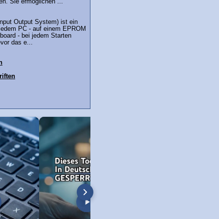
n. Sie ermöglichen ...
nput Output System) ist ein
 jedem PC - auf einem EPROM
board - bei jedem Starten
vor das e...
h
iften