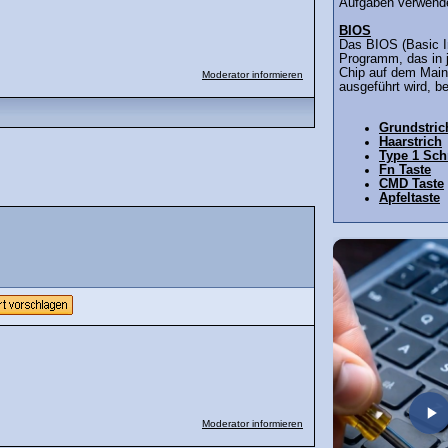
Aufgaben verwende
BIOS
Das BIOS (Basic I
Programm, das in
Chip auf dem Main
Moderator informieren
ausgeführt wird, be
Grundstric
Haarstrich
Type 1 Schr
Fn Taste
CMD Taste
Apfeltaste
Moderator informieren