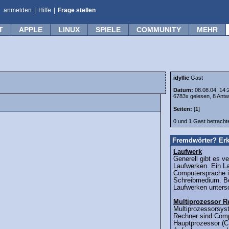
anmelden
|
Hilfe
|
Frage stellen
T
APPLE
LINUX
SPIELE
COMMUNITY
MEHR
idyllic
Gast
Datum:
08.08.04, 14:
6783x gelesen, 8 Antw
Seiten:
[
1
]
0 und 1 Gast betrach
Fremdwörter? Erk
Laufwerk
Generell gibt es v
Laufwerken. Ein La
Computersprache i
Schreibmedium. B
Laufwerken untersc
Multiprozessor R
Multiprozessorsys
Rechner sind Comp
Hauptprozessor (C