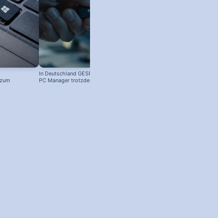
In Deutschland GESPERRT: Microsoft
 zum
PC Manager trotzdem installieren
! #windowstipps