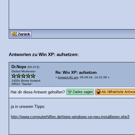
Antworten zu Win XP: aufsetzen:
Dr.Nope
(55.073)
Global Moderator
Re: Win XP: aufsetzen
«
Antwort #1 am
: 08.08.04, 14:31:58 »
1400x Beste Antwort
2852x "Danke"
Hat dir diese Antwort geholfen?
ja in unseren TIpps:
http://www.computerhilfen.de/tipps-windows-xp-neu-installieren.php3