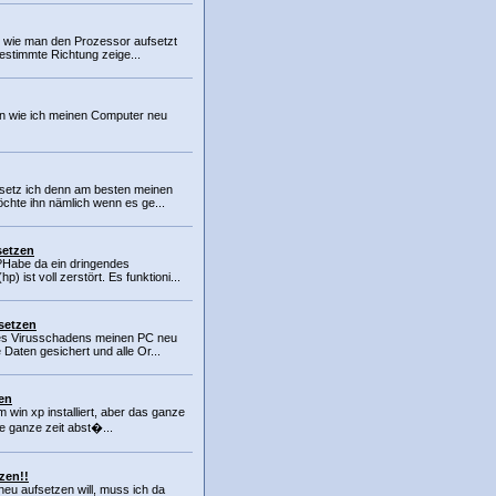
al wie man den Prozessor aufsetzt
estimmte Richtung zeige...
en wie ich meinen Computer neu
setz ich denn am besten meinen
öchte ihn nämlich wenn es ge...
setzen
?Habe da ein dringendes
) ist voll zerstört. Es funktioni...
setzen
es Virusschadens meinen PC neu
 Daten gesichert und alle Or...
en
m win xp installiert, aber das ganze
ie ganze zeit abst�...
zen!!
eu aufsetzen will, muss ich da