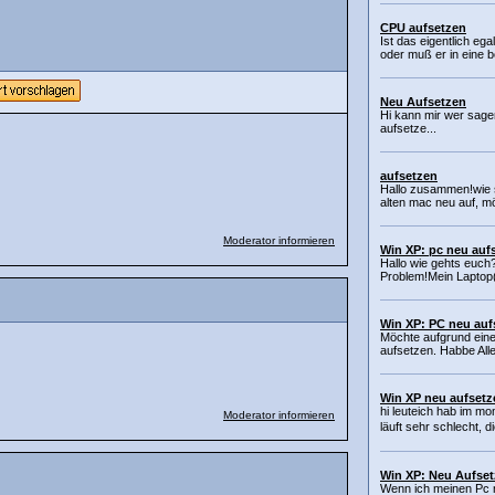
CPU aufsetzen
Ist das eigentlich eg
oder muß er in eine b
Neu Aufsetzen
Hi kann mir wer sag
aufsetze...
aufsetzen
Hallo zusammen!wie 
alten mac neu auf, m
Moderator informieren
Win XP: pc neu auf
Hallo wie gehts euch
Problem!Mein Laptop(hp
Win XP: PC neu auf
Möchte aufgrund ein
aufsetzen. Habbe Alle
Win XP neu aufsetz
hi leuteich hab im mo
Moderator informieren
läuft sehr schlecht, d
Win XP: Neu Aufset
Wenn ich meinen Pc n