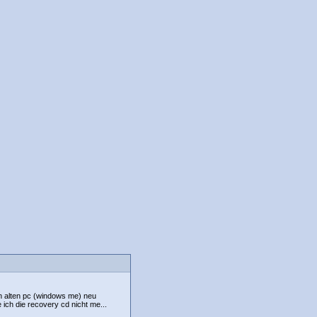
n alten pc (windows me) neu
e ich die recovery cd nicht me...