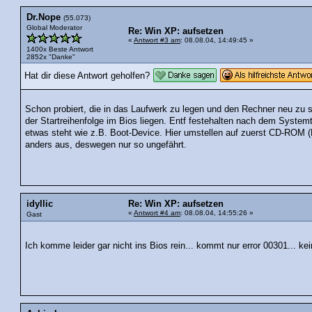
Dr.Nope
(55.073)
Global Moderator
Re: Win XP: aufsetzen
«
Antwort #3 am
: 08.08.04, 14:49:45 »
1400x Beste Antwort
2852x "Danke"
Hat dir diese Antwort geholfen?
Schon probiert, die in das Laufwerk zu legen und den Rechner neu zu s
der Startreihenfolge im Bios liegen. Entf festehalten nach dem System
etwas steht wie z.B. Boot-Device. Hier umstellen auf zuerst CD-ROM (
anders aus, deswegen nur so ungefährt.
idyllic
Re: Win XP: aufsetzen
«
Antwort #4 am
: 08.08.04, 14:55:26 »
Gast
Ich komme leider gar nicht ins Bios rein... kommt nur error 00301... 