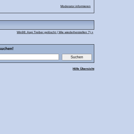
Moderator informieren
Win98: Aspi Treiber gelöscht ( Wie wiederherstellen ?) »
suchen!
Hilfe Übersicht