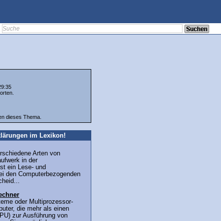
29:35
orten.
ten dieses Thema.
lärungen im Lexikon!
erschiedene Arten von
ufwerk in der
st ein Lese- und
ei den Computerbezogenden
heid...
echner
teme oder Multiprozessor-
uter, die mehr als einen
PU) zur Ausführung von