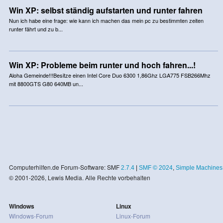
Win XP: selbst ständig aufstarten und runter fahren
Nun ich habe eine frage: wie kann ich machen das mein pc zu bestimmten zeiten
runter fährt und zu b...
Win XP: Probleme beim runter und hoch fahren...!
Aloha Gemeinde!!!Besitze einen Intel Core Duo 6300 1,86Ghz LGA775 FSB266Mhz
mit 8800GTS G80 640MB un...
Computerhilfen.de Forum-Software: SMF
2.7.4
|
SMF © 2024
,
Simple Machines
© 2001-2026, Lewis Media. Alle Rechte vorbehalten
Windows
Linux
Windows-Forum
Linux-Forum