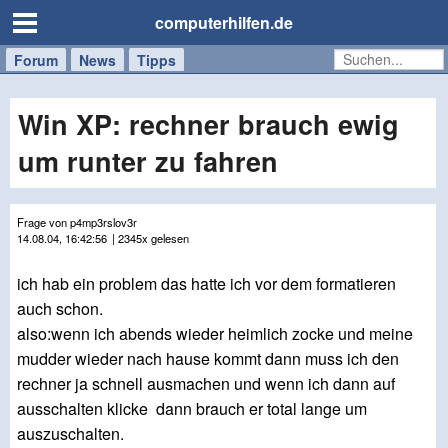
computerhilfen.de
Forum
Handy
Windows
Mac
News
Tipps
/
Tablet
Win XP: rechner brauch ewig
um runter zu fahren
Frage von p4mp3rslov3r
14.08.04, 16:42:56
| 2345x gelesen
ich hab ein problem das hatte ich vor dem formatieren
auch schon.
also:wenn ich abends wieder heimlich zocke und meine
mudder wieder nach hause kommt dann muss ich den
rechner ja schnell ausmachen und wenn ich dann auf
ausschalten klicke dann brauch er total lange um
auszuschalten.