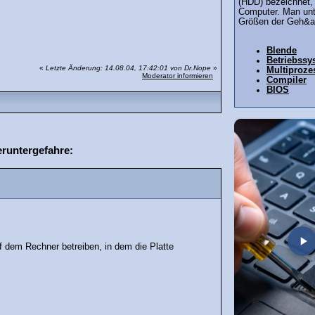
(HDD) bezeichnet, i
Computer. Man unt
Größen der Geh&a
Blende
Betriebssy
«
Letzte Änderung: 14.08.04, 17:42:01 von Dr.Nope
»
Multiproze
Moderator informieren
Compiler
BIOS
eruntergefahre:
f dem Rechner betreiben, in dem die Platte