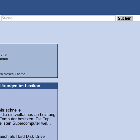
17:58
orten.
ten dieses Thema.
lärungen im Lexikon!
hr schnelle
die ein vielfaches an Leistung
Computer besitzen. Die Top
ellsten Supercomputer wel...
 auch als Hard Disk Drive