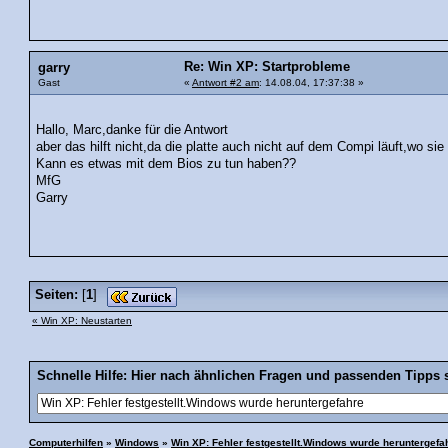
Re: Win XP: Startprobleme
garry
Gast
«
Antwort #2 am
: 14.08.04, 17:37:38 »
Hallo, Marc,danke für die Antwort
aber das hilft nicht,da die platte auch nicht auf dem Compi läuft,wo sie 
Kann es etwas mit dem Bios zu tun haben??
MfG
Garry
Seiten:
[
1
]
« Win XP: Neustarten
Schnelle Hilfe: Hier nach ähnlichen Fragen und passenden Tipps 
Computerhilfen
»
Windows
»
Win XP: Fehler festgestellt.Windows wurde heruntergefa