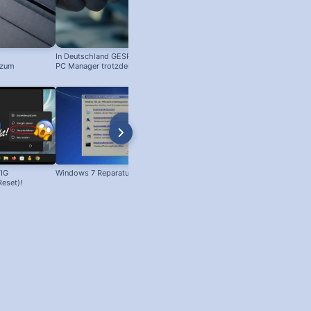
In Deutschland GESPERRT: Microsoft
 zum
PC Manager trotzdem installieren
! #windowstipps
IG
Windows 7 Reparatur
Windows XP: Abgesicherter Mod
Reset)!