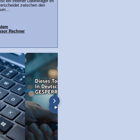
st ein interner Datenträger im
erscheidet zwischen den
um...
stem
ssor Rechner