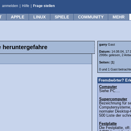
anmelden
|
Hilfe
|
Frage stellen
T
APPLE
LINUX
SPIELE
COMMUNITY
MEHR
garry
Gast
e heruntergefahre
Datum:
14.08.04, 17:
2998x gelesen, 2 Antw
Seiten:
[
1
]
0 und 1 Gast betrach
Fremdwörter? Erk
Computer
Siehe PC....
Supercomputer
Bezeichnung für se
Computersysteme, 
normaler Desktop-
500 Liste der schn
Festplatte
Die Festplatte, oft