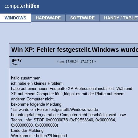
Forum
Tipps
News
Frage stellen
WINDOWS
HARDWARE
SOFTWARE
HANDY / TABLE
Win XP: Fehler festgestellt.Windows wurd
garry
«
am
: 14.08.04, 17:17:58 »
Gast
hallo zusammen,
ich habe ein kleines Problem,
habe auf einer neuen Festpatte XP Professional installiert. Während
XP auf einem Computer läuft,klappt es mit der Platte auf einem
anderen Computer nicht.
bekomme folgende Meldung:
"Es wurde ein Fehler festgestellt.Windows wurde
heruntergefahren,damit der Computer nicht beschädigt wird. usw.
Techn. Info: STOP 0x0000007B (0xF9E53640, 0x0000034,
0x00000000, 0x00000000)
Ende der Meldung.
Wer kann mir helfen??Dringend