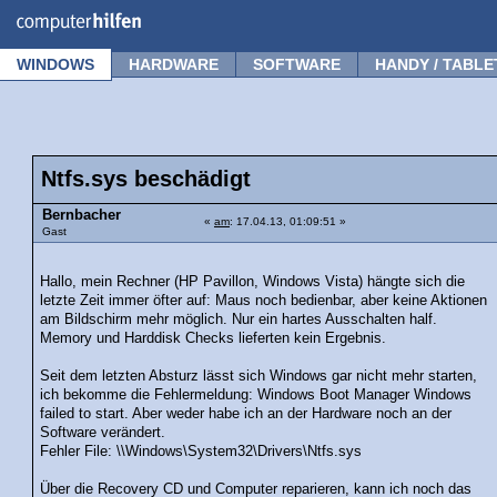
Forum
Tipps
News
Frage stellen
WINDOWS
HARDWARE
SOFTWARE
HANDY / TABLE
Ntfs.sys beschädigt
Bernbacher
«
am
: 17.04.13, 01:09:51 »
Gast
Hallo, mein Rechner (HP Pavillon, Windows Vista) hängte sich die
letzte Zeit immer öfter auf: Maus noch bedienbar, aber keine Aktionen
am Bildschirm mehr möglich. Nur ein hartes Ausschalten half.
Memory und Harddisk Checks lieferten kein Ergebnis.
Seit dem letzten Absturz lässt sich Windows gar nicht mehr starten,
ich bekomme die Fehlermeldung: Windows Boot Manager Windows
failed to start. Aber weder habe ich an der Hardware noch an der
Software verändert.
Fehler File: \\Windows\System32\Drivers\Ntfs.sys
Über die Recovery CD und Computer reparieren, kann ich noch das