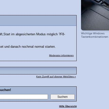
Wichtige Windows
üft,Start im abgesicherten Modus möglich ?F8-
Tastenkombinationen
schnelleren Arbeiten
eset und danach nochmal normal starten.
Moderator informieren
Kein Zugriff auf diverse WebSites »
suchen!
Hilfe Übersicht