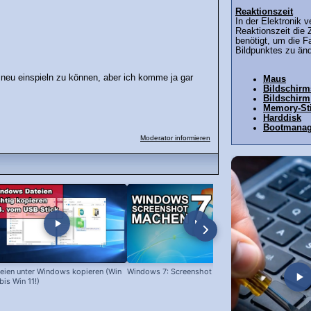
Reaktionszeit
In der Elektronik 
Reaktionszeit die Z
benötigt, um die Fa
Bildpunktes zu ände
 neu einspieln zu können, aber ich komme ja gar
Maus
Bildschir
Bildschirm
Memory-St
Harddisk
Bootmanag
Moderator informieren
eien unter Windows kopieren (Win
Windows 7: Screenshot machen
Programme l
bis Win 11!)