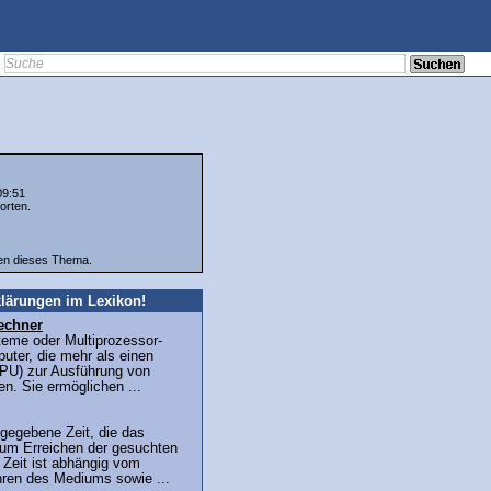
09:51
orten.
ten dieses Thema.
lärungen im Lexikon!
echner
teme oder Multiprozessor-
uter, die mehr als einen
PU) zur Ausführung von
n. Sie ermöglichen ...
gegebene Zeit, die das
um Erreichen der gesuchten
 Zeit ist abhängig vom
hren des Mediums sowie ...