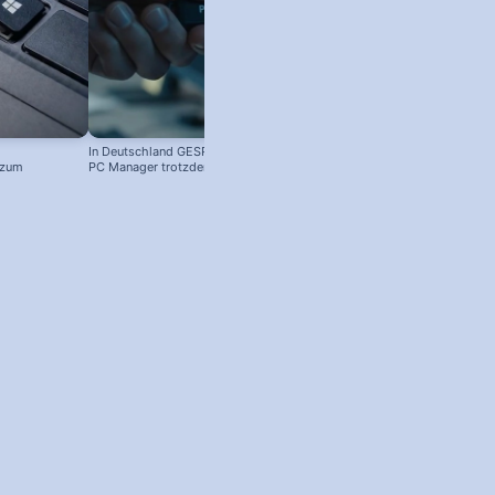
In Deutschland GESPERRT: Microsoft
 zum
PC Manager trotzdem installieren
! #windowstipps