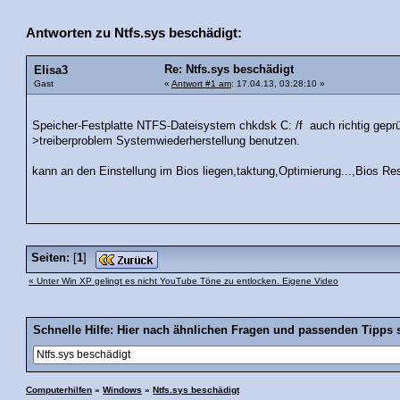
Antworten zu Ntfs.sys beschädigt:
Re: Ntfs.sys beschädigt
Elisa3
Gast
«
Antwort #1 am
: 17.04.13, 03:28:10 »
Speicher-Festplatte NTFS-Dateisystem chkdsk C: /f auch richtig gepr
>treiberproblem Systemwiederherstellung benutzen.
kann an den Einstellung im Bios liegen,taktung,Optimierung...,Bios R
Seiten:
[
1
]
« Unter Win XP gelingt es nicht YouTube Töne zu entlocken. Eigene Video
Schnelle Hilfe: Hier nach ähnlichen Fragen und passenden Tipps 
Computerhilfen
»
Windows
»
Ntfs.sys beschädigt