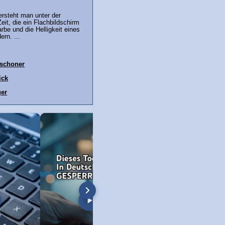
versteht man unter der
eit, die ein Flachbildschirm
rbe und die Helligkeit eines
rn. ...
mschoner
ick
er
öschen unter Windows 11
Windows 11 Screenshot + Bildschirm-
Neue Copilot Taste 
Video!