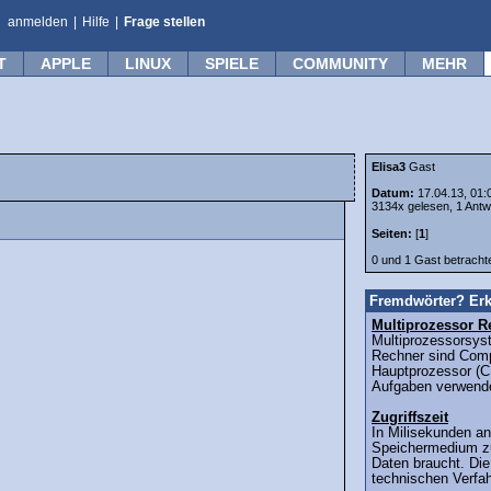
anmelden
|
Hilfe
|
Frage stellen
T
APPLE
LINUX
SPIELE
COMMUNITY
MEHR
Elisa3
Gast
Datum:
17.04.13, 01:
3134x gelesen, 1 Antw
Seiten:
[
1
]
0 und 1 Gast betrach
Fremdwörter? Erk
Multiprozessor R
Multiprozessorsys
Rechner sind Comp
Hauptprozessor (C
Aufgaben verwende
Zugriffszeit
In Milisekunden an
Speichermedium z
Daten braucht. Die
technischen Verfa