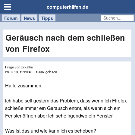
computerhilfen.de
Forum
Handy
Windows
Mac
News
Tipps
/
Tablet
Geräusch nach dem schließen
von Firefox
Frage von xxkathe
28.07.13, 12:20:40
| 1560x gelesen
Hallo zusammen,
ich habe seit gestern das Problem, dass wenn ich Firefox
schließe immer ein Geräusch ertönt, als wenn sich ein
Fenster öffnen aber ich sehe irgendwo ein Fenster.
Was ist das und wie kann ich es beheben?