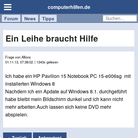
computerhilfen.de
Forum
Handy
Windows
Mac
News
Tipps
/
Tablet
Ein Leihe braucht Hilfe
Frage von Alfons
01.11.13, 07:38:02
| 1343x gelesen
Ich habe ein HP Pavilion 15 Notebook PC 15-e006sg mit
instalierten Windows 8
Nachdem ich ein Apdate auf Windows 8.1. durchgeführt
habe bleibt mein Bildschirm dunkel und ich kann nicht
mehr arbeiten.Auch lassen sich keine DVD mehr
abspielen.
« Zurück
Antworten!