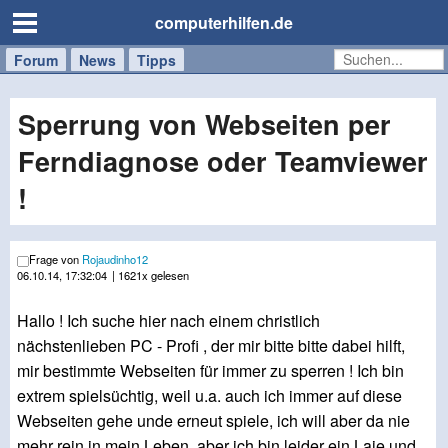
computerhilfen.de
Forum
Handy
Windows
Mac
News
Tipps
/
Tablet
Sperrung von Webseiten per
Ferndiagnose oder Teamviewer
!
Frage von
Rojaudinho12
06.10.14, 17:32:04
| 1621x gelesen
Hallo ! Ich suche hier nach einem christlich
nächstenlieben PC - Profi , der mir bitte bitte dabei hilft,
mir bestimmte Webseiten für immer zu sperren ! Ich bin
extrem spielsüchtig, weil u.a. auch ich immer auf diese
Webseiten gehe unde erneut spiele, ich will aber da nie
mehr rein in mein Leben, aber ich bin leider ein Laie und