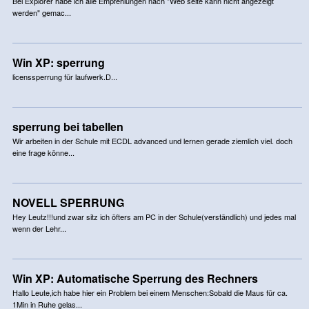
Bei Explorer habe ich alle Empfehlungen nach "Web seite kann nicht angezeigt
werden" gemac...
Win XP: sperrung
licenssperrung für laufwerk.D...
sperrung bei tabellen
Wir arbeiten in der Schule mit ECDL advanced und lernen gerade ziemlich viel. doch
eine frage könne...
NOVELL SPERRUNG
Hey Leutz!!!und zwar sitz ich öfters am PC in der Schule(verständlich) und jedes mal
wenn der Lehr...
Win XP: Automatische Sperrung des Rechners
Hallo Leute,ich habe hier ein Problem bei einem Menschen:Sobald die Maus für ca.
1Min in Ruhe gelas...