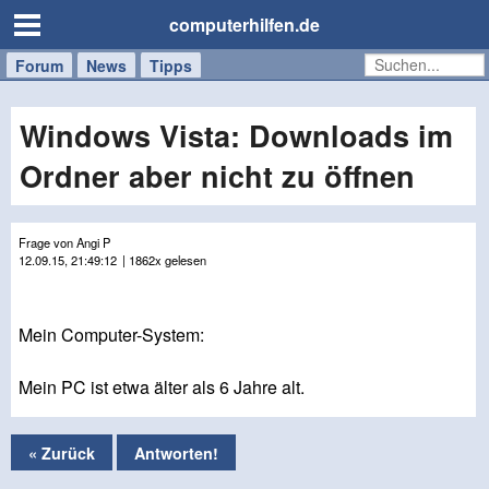
computerhilfen.de
Forum
Handy
Windows
Mac
News
Tipps
/
Tablet
Windows Vista: Downloads im
Ordner aber nicht zu öffnen
Frage von Angi P
12.09.15, 21:49:12
| 1862x gelesen
Mein Computer-System:
Mein PC ist etwa älter als 6 Jahre alt.
« Zurück
Antworten!