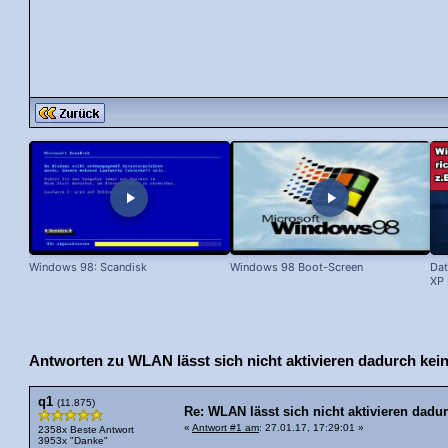
Windows 98: Scandisk
Windows 98 Boot-Screen
Dat
XP 
Antworten zu WLAN lässt sich nicht aktivieren dadurch kei
q1
(11.875)
Re: WLAN lässt sich nicht aktivieren dadu
«
Antwort #1 am
: 27.01.17, 17:29:01 »
2358x Beste Antwort
3953x "Danke"