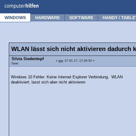
Forum
Tipps
News
Frage stellen
WINDOWS
HARDWARE
SOFTWARE
HANDY / TABLE
WLAN lässt sich nicht aktivieren dadurch 
Silvia Siedentopf
«
am
: 27.01.17, 17:26:52 »
Gast
Windows 10 Fehler: Keine Internet Explorer Verbindung. WLAN
deaktiviert, lasst sich aber nicht aktivieren