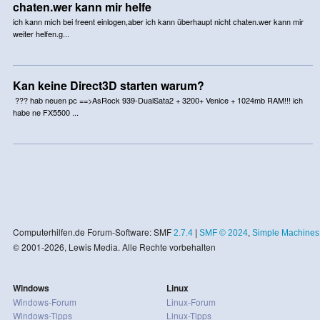
chaten.wer kann mir helfe
ich kann mich bei freent einlogen,aber ich kann überhaupt nicht chaten.wer kann mir
weiter helfen.g...
Kan keine Direct3D starten warum?
??? hab neuen pc ==>AsRock 939-DualSata2 + 3200+ Venice + 1024mb RAM!!! ich
habe ne FX5500 ...
Computerhilfen.de Forum-Software: SMF
2.7.4
|
SMF © 2024
,
Simple Machines
© 2001-2026, Lewis Media. Alle Rechte vorbehalten
Windows
Linux
Windows-Forum
Linux-Forum
Windows-Tipps
Linux-Tipps