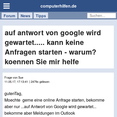
computerhilfen.de
Forum
Handy
Windows
Mac
News
Tipps
/
Tablet
auf antwort von google wird
gewartet..... kann keine
Anfragen starten - warum?
koennen Sie mir helfe
Frage von Sue
11.05.17, 17:13:41
| 2479x gelesen
gutenTag,
Moechte gerne eine online Anfrage starten, bekomme
aber nur ...auf Antwort von Google wird gewartet...
bekomme aber Meldungen im Outlook