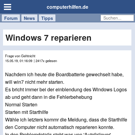
computerhilfen.de
Forum
Handy
Windows
Mac
News
Tipps
/
Tablet
Windows 7 reparieren
Frage von Gehtnicht
15.05.19, 01:16:09
| 2417x gelesen
Nachdem ich heute die Boardbatterie gewechselt habe,
will win7 nicht mehr starten.
Es bricht immer bei der einblendung des Windows Logos
ab und geht dann in die Fehlerbehebung
Normal Starten
Starten mit Starthilfe
Wähle ich letzters kommr die Meldung, dass die Starthilfe
den Computer nicht automatisch reparieren konnte.
In den Problemdetails steht was von 'Autofailover',