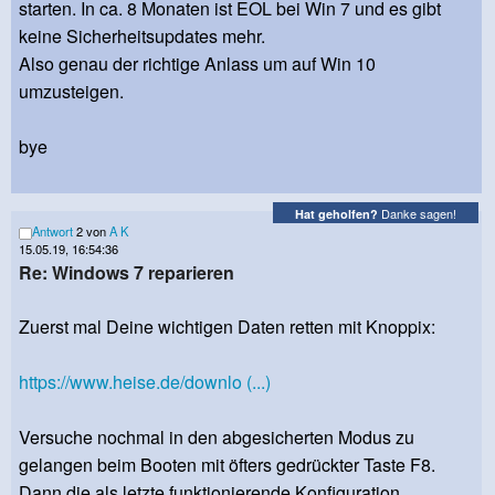
starten. In ca. 8 Monaten ist EOL bei Win 7 und es gibt
keine Sicherheitsupdates mehr.
Also genau der richtige Anlass um auf Win 10
umzusteigen.
bye
Danke sagen!
Hat geholfen?
Antwort
2 von
A K
15.05.19, 16:54:36
Re: Windows 7 reparieren
Zuerst mal Deine wichtigen Daten retten mit Knoppix:
https://www.heise.de/downlo (...)
Versuche nochmal in den abgesicherten Modus zu
gelangen beim Booten mit öfters gedrückter Taste F8.
Dann die als letzte funktionierende Konfiguration