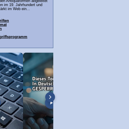
 den Antiquaformen abgeleitet
en im 19. Jahrhundert und
ärkt im Web ein...
iften
rmat
n
ugriffsprogramm