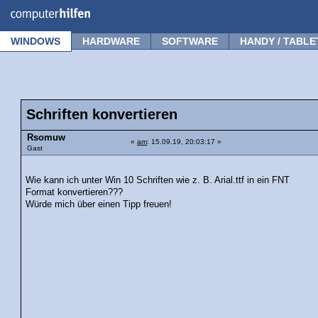
Forum
Tipps
News
Frage stellen
WINDOWS
HARDWARE
SOFTWARE
HANDY / TABLE
Schriften konvertieren
Rsomuw
«
am
: 15.09.19, 20:03:17 »
Gast
Wie kann ich unter Win 10 Schriften wie z. B. Arial.ttf in ein FNT
Format konvertieren???
Würde mich über einen Tipp freuen!