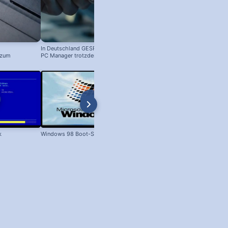
In Deutschland GESPERRT: Microsoft
 zum
PC Manager trotzdem installieren
! #windowstipps
k
Windows 98 Boot-Screen
Dateien unter Windows kopieren 
XP bis Win 11!)