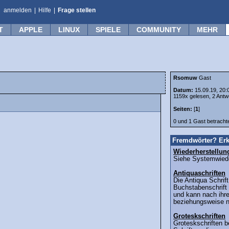
anmelden
|
Hilfe
|
Frage stellen
T
APPLE
LINUX
SPIELE
COMMUNITY
MEHR
Rsomuw
Gast
Datum:
15.09.19, 20:
1159x gelesen, 2 Antw
Seiten:
[
1
]
0 und 1 Gast betrach
Fremdwörter? Erk
Wiederherstellun
Siehe Systemwieder
Antiquaschriften
Die Antiqua Schrif
Buchstabenschrift
und kann nach ihr
beziehungsweise n
Groteskschriften
Groteskschriften b