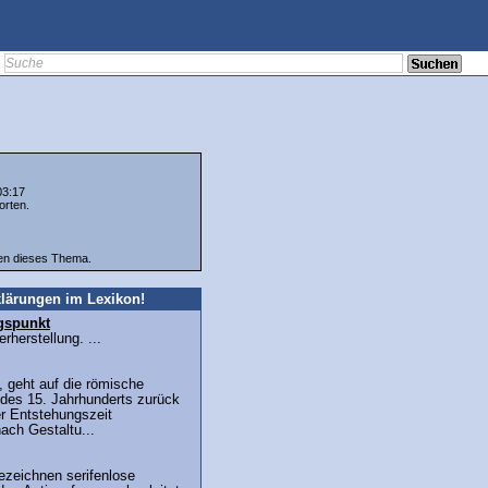
03:17
orten.
ten dieses Thema.
lärungen im Lexikon!
gspunkt
herstellung. ...
t, geht auf die römische
 des 15. Jahrhunderts zurück
er Entstehungszeit
ach Gestaltu...
ezeichnen serifenlose