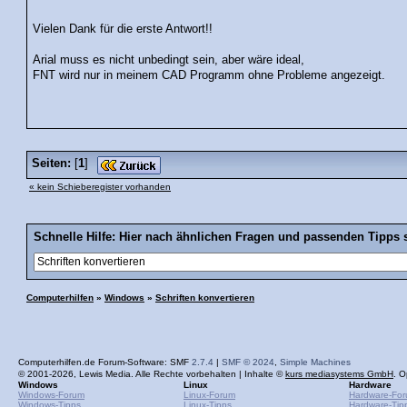
Vielen Dank für die erste Antwort!!
Arial muss es nicht unbedingt sein, aber wäre ideal,
FNT wird nur in meinem CAD Programm ohne Probleme angezeigt.
Seiten:
[
1
]
« kein Schieberegister vorhanden
Schnelle Hilfe: Hier nach ähnlichen Fragen und passenden Tipps 
Computerhilfen
»
Windows
»
Schriften konvertieren
Computerhilfen.de Forum-Software: SMF
2.7.4
|
SMF © 2024
,
Simple Machines
© 2001-2026, Lewis Media. Alle Rechte vorbehalten | Inhalte ©
kurs mediasystems GmbH
. O
Windows
Linux
Hardware
Windows-Forum
Linux-Forum
Hardware-Fo
Windows-Tipps
Linux-Tipps
Hardware-Tip