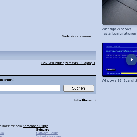
Wichtige Windows
Tastenkombinationen
Moderator informieren
schnelleren Arbeiten
LAN Verbindung zum WIN10 Laptop »
suchen!
Windows 98: Scandis
Hilfe Übersicht
ptimiert mit dem
Serponado Plugin
.
Software
rum
Software-Forum
ps
Sicherheits-Forum