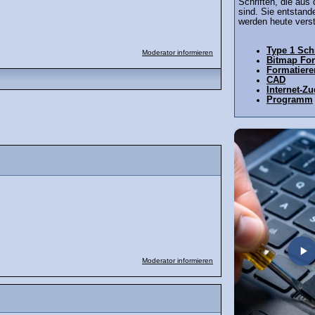
Schriften, die aus
sind. Sie entstand
werden heute verst
Type 1 Schr
Moderator informieren
Bitmap Fo
Formatiere
CAD
Internet-Z
Programm
Moderator informieren